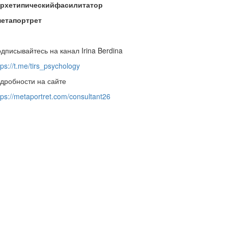
архетипическийфасилитатор
метапортрет
дписывайтесь на канал Irina Berdina
tps://t.me/tirs_psychology
дробности на сайте
tps://metaportret.com/consultant26