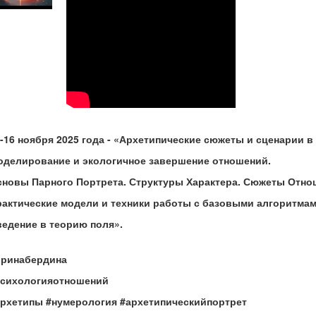
-16 ноября 2025 года - «Архетипические сюжеты и сценарии в
оделирование и экологичное завершение отношений.
сновы Парного Портрета. Структуры Характера. Сюжеты Отно
актические модели и техники работы с базовыми алгоритмам
едение в теорию поля».
иринабердина
психологияотношений
архетипы #нумерология #архетипическийпортрет