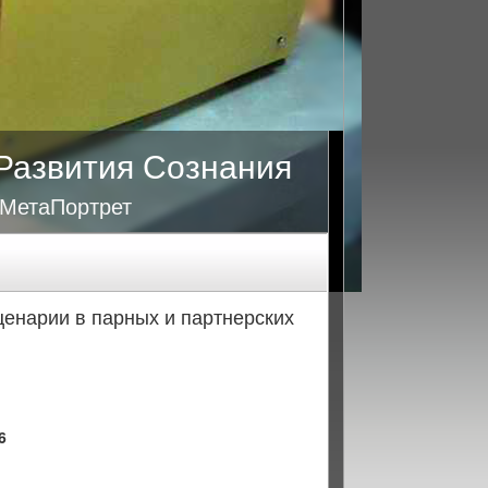
Развития Сознания
 МетаПортрет
ценарии в парных и партнерских
6