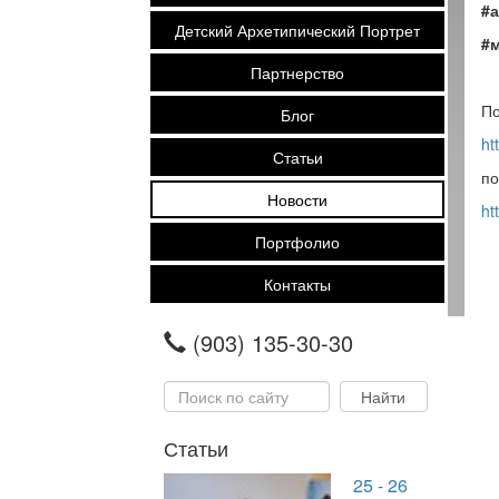
#
Детский Архетипический Портрет
#
Партнерство
По
Блог
ht
Статьи
по
Новости
ht
Портфолио
Контакты
(903) 135-30-30
Статьи
25 - 26