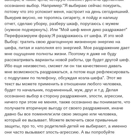
осознанно выбор. Например:"Я выбираю сейчас покурить,
потому что это успокоит меня, настроит на день сегодняшний.
Выкурив вкусно, не торопясь сигарету, я пойду и напишу
отчет, сделаю уборку, разберу шкаф, поругаюсь с мужем
(нужное подчеркнуть). Или "Мой шеф меня дико раздражает"
Перефразируем фразу:Я раздражаюсь от шефа. И это мой
Выбор: тратить свою драгоценную жизненную энергию на
шефа, питая и наполняя его энергией. Мое раздражение дает
мне ощущение полноты жизни. Поэтому я даже не буду
рассматривать варианты новой работы, где будет другой шеф.
Ибо еще неизвестно, сможет ли он так качественно давать
мне возможность раздражаться, а потом еще рефлексировать
с подругами по телефону, обсуждая козла-шефа". Этот же
текст вы можете применить в отношении любого человека,
будет то начальник, подчиненный, муж, друг и т.д. Делая
осознанно выбор в сторону раздражения, злости, агрессии,
ничего при этом не меняя, также осознанно вы понимаете, что
получаете вторичную выгоду от своего раздражения, иначе
давно бы все поменяли:или свою эмоцию или человека,
который ее вызывает. Можете включить свои привычные
защиты, про то, что родителей-детей не выбирают, а именно
они часто вызывают злость-агрессию. А вы попробуйте