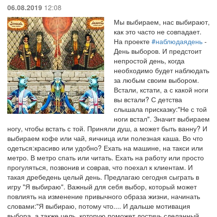
06.08.2019
12:08
Мы выбираем, нас выбирают,
как это часто не совпадает.
На проекте
#
наблюдаядень
-
День выборов. И предстоит
непростой день, когда
необходимо будет наблюдать
за любым своим выбором.
Встали, кстати, а с какой ноги
вы встали? С детства
слышала присказку:"Не с той
ноги встал". Значит выбираем
ногу, чтобы встать с той. Приняли душ, а может быть ванну? И
выбираем кофе или чай, яичница или полезная каша. Во что
одеться:красиво или удобно? Ехать на машине, на такси или
метро. В метро спать или читать. Ехать на работу или просто
прогуляться, позвонив и соврав, что поехал к клиентам. И
такая дребедень целый день. Предлагаю сегодня сыграть в
игру "Я выбираю". Важный для себя выбор, который может
повлиять на изменение привычного образа жизни, начинать
словами:"Я выбираю, потому что.... И дальше мотивация
выбора, а также цель, которую поможет достичь сделанный