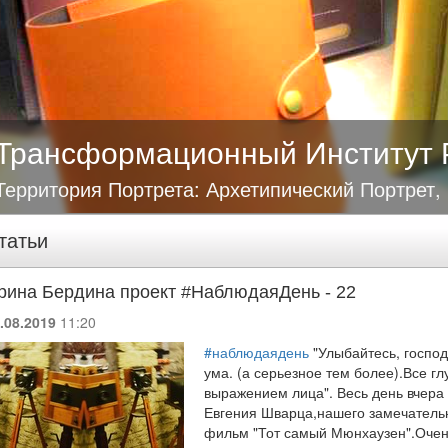
Трансформационный Институт 
Территория Портрета: Архетипический Портрет,
татьи
рина Бердина проект #НаблюдаяДень - 22
.08.2019
11:20
#
наблюдаядень
"Улыбайтесь, господ
ума. (а серьезное тем более).Все г
выражением лица". Весь день вчер
Евгения Шварца,нашего замечательн
фильм "Тот самый Мюнхаузен".Очен