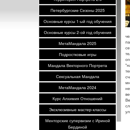
Петербургские Сезоны 2025
Основные курсы 1-ый год обучения
Основные курсы 2-ой год обучения
че
па
МетаМандала 2025
се
те
Подростковые игры
ог
"н
Мандала Векторного Портрета
те
Сексуальная Мандала
сч
мн
МетаМандала 2024
не
ве
Курс Алхимия Отношений
Ве
сл
Эксклюзивные мастер-классы
ул
Менторские супервизии с Ириной
Бердиной