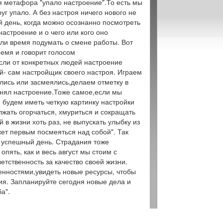
ая метафора "упало настроение".То есть мы
руг упало. А без настроя ничего нового не
ой день, когда можно осознанно посмотреть
настроение и о чего или кого оно
 ли время подумать о смене работы. Вот
ремя и говорит голосом
сли от конкретных людей настроение
ый- сам настройщик своего настроя. Играем
улись или засмеялись,делаем отметку в
однял настроение.Тоже самое,если мы
я будем иметь четкую картинку настройки
лжать огорчаться, хмуриться и сокращать
в жизни хоть раз, не выпускать улыбку из
жет первым посмеяться над собой". Так
 успешный день. Страдания тоже
пять, как и весь август мы стоим с
етственность за качество своей жизни.
ценностями,увидеть новые ресурсы, чтобы
ия. Запланируйте сегодня новые дела и
а".