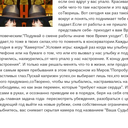
если оно вдруг у вас упало. Красив
себе чего-то там настроили и это вд
соТворишь. Вот сегодня как раз так
вокруг и понять,что поднимает тебе 
падает.Если от работы-а не пришло
представьте себе- приходит к вам В
ловеческим:"Подумай о смене работы иначе твое Время уходит". Е
дает,то тоже в твоих силах,что-то поменять в консерватории.Кажд
годня в игру "Камертон".Условия игры: каждый раз когда мы улыбн
лефоне или на бумаге о том, что или кто вызвал у нас улыбку и п
орчились, нахмурились,от чего упало у нас настроение. К концу дн
астроения". И только нам решать-менять что-то в жизни, или продо
м самым время пребывания в этом прекрасном из Миров."Попробуй 
астливых глаз.Пускай капризен успех,он выбирает лишь тех,кто мо
ого придумано,соТворено, чтобы мы улыбались, настраивались на
обходимы, но как знак перемен, которые "требуют наши сердца". И о
сами в руках, и осознанно приводим ее в порядок, беря на себя отв
дь главная задача года- пересмотреть убеждения, разобраться с 
едующий год выйти на новые рубежи, сняв собственные ограничен
ыбнитесь, вас снимает скрытая камера под названием "Ваша Судьб