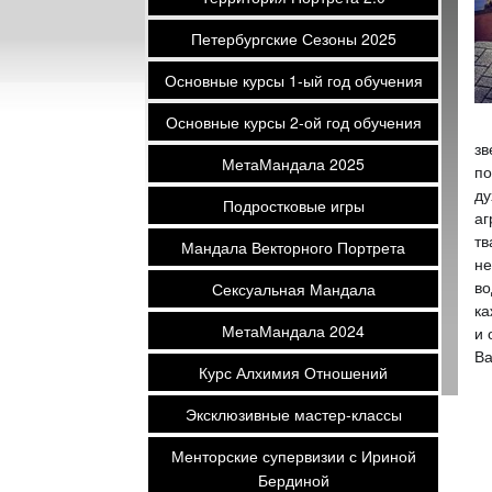
Петербургские Сезоны 2025
Основные курсы 1-ый год обучения
Основные курсы 2-ой год обучения
зв
МетаМандала 2025
по
ду
Подростковые игры
аг
тв
Мандала Векторного Портрета
не
Сексуальная Мандала
во
ка
МетаМандала 2024
и 
В
Курс Алхимия Отношений
Эксклюзивные мастер-классы
Менторские супервизии с Ириной
Бердиной