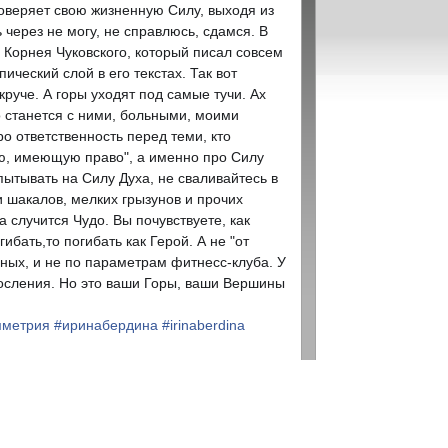
роверяет свою жизненную Силу, выходя из
 через не могу, не
справлюсь, сдамся. В
 Корнея Чуковского, который писал совсем
ический слой в его текстах. Так вот
 круче. А горы уходят под самые тучи. Ах
то станется с ними, больными, моими
о ответственность перед теми, кто
ую, имеющую право", а именно про Силу
ытывать на Силу Духа, не сваливайтесь в
и шакалов, мелких грызунов и прочих
 случится Чудо. Вы почувствуете, как
бать,то погибать как Герой. А не "от
ьных, и не по параметрам фитнесс-клуба. У
росления. Но это ваши Горы, ваши Вершины
метрия
#
иринабердина
#
irinaberdina