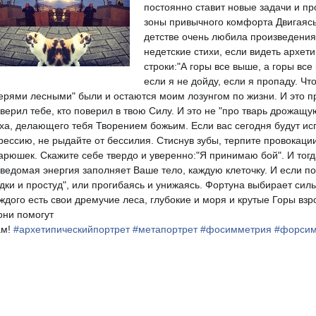
постоянно ставит новые задачи и п
зоны привычного комфорта Двигаясь
детстве очень любила произведения
недетские стихи, если видеть архетип
строки:"А горы все выше, а горы все
если я не дойду, если я пропаду. Ч
ерями лесными" были и остаются моим лозунгом по жизни. И это пр
верил тебе, кто поверил в твою Силу. И это не "про тварь дрожащ
ха, делающего тебя Творением божьим. Если вас сегодня будут исп
рессию, не рыдайте от бессилия. Стиснув зубы, терпите провокаци
арюшек. Скажите себе твердо и уверенно:"Я принимаю бой". И тогда
ведомая энергия заполняет Ваше тело, каждую клеточку. И если поги
дки и простуд", или прогибаясь и унижаясь. Фортуна выбирает сил
ждого есть свои дремучие леса, глубокие и моря и крутые Горы вз
они помогут
ам!
#
архетипическийпортрет
#
метапортрет
#
фосимметрия
#
форсим