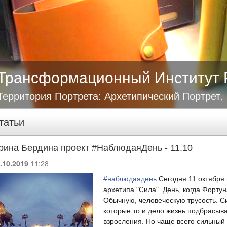
Трансформационный Институт 
Территория Портрета: Архетипический Портрет,
татьи
рина Бердина проект #НаблюдаяДень - 11.10
.10.2019
11:28
#
наблюдаядень
Сегодня 11 октября 
архетипа "Сила". День, когда Форту
Обычную, человеческую трусость. С
которые то и дело жизнь подбрасыва
взросления. Но чаще всего сильный