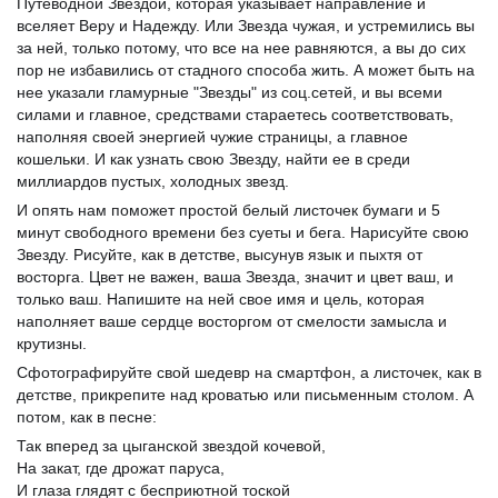
Путеводной
Звездой, которая указывает направление и
вселяет Веру и Надежду. Или Звезда чужая, и устремились вы
за ней, только потому, что все на нее равняются, а вы до сих
пор не избавились от стадного способа жить. А может быть на
нее указали гламурные "Звезды" из соц.сетей, и вы всеми
силами и главное, средствами стараетесь соответствовать,
наполняя своей энергией чужие страницы, а главное
кошельки. И как узнать свою Звезду, найти ее в среди
миллиардов пустых, холодных звезд.
И опять нам поможет простой белый листочек бумаги и 5
минут свободного времени без суеты и бега. Нарисуйте свою
Звезду. Рисуйте, как в детстве, высунув язык и пыхтя от
восторга. Цвет не важен, ваша Звезда, значит и цвет ваш, и
только ваш. Напишите на ней свое имя и цель, которая
наполняет ваше сердце восторгом от смелости замысла и
крутизны.
Сфотографируйте свой шедевр на смартфон, а листочек, как в
детстве, прикрепите над кроватью или письменным столом. А
потом, как в песне:
Так вперед за цыганской звездой кочевой,
На закат, где дрожат паруса,
И глаза глядят с бесприютной тоской