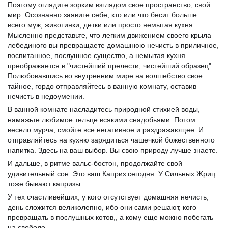
Поэтому оглядите зорким взглядом свое пространство, свой
мир. Осознанно заявите себе, кто или что бесит больше
всего:муж, животинки, детки или просто немытая кухня.
Мысленно представьте, что легким движением своего крыла
лебединого вы превращаете домашнюю нечисть в приличное,
воспитанное, послушное существо, а немытая кухня
преображается в "чистейший прелести, чистейший образец".
Полюбовавшись во внутренним мире на волшебство свое
тайное, гордо отправляйтесь в ванную комнату, оставив
нечисть в недоумении.
В ванной комнате насладитесь природной стихией воды,
намажьте любимое тельце всякими снадобьями. Потом
весело мурча, смойте все негативное и раздражающее. И
отправляйтесь на кухню зарядиться чашечкой божественного
напитка. Здесь на ваш выбор. Вы свою природу лучше знаете.
И дальше, в ритме вальс-бостон, продолжайте свой
удивительный сон. Это ваш Каприз сегодня. У Сильных Жриц
тоже бывают капризы.
У тех счастливейших, у кого отсутствует домашняя нечисть,
день сложится великолепно, ибо они сами решают, кого
превращать в послушных котов,, а кому еще можно побегать
на свободе.