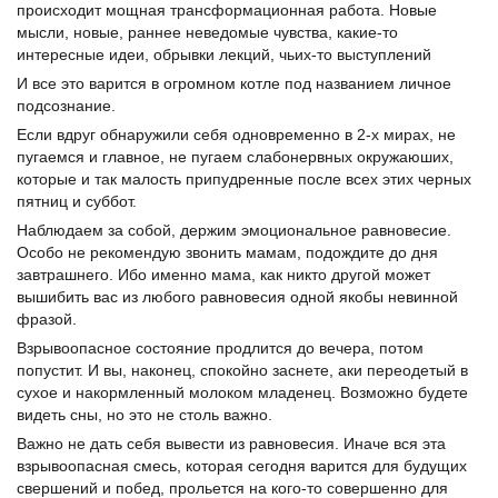
происходит мощная трансформационная работа. Новые
мысли, новые, раннее неведомые чувства, какие-то
интересные идеи, обрывки лекций, чьих-то выступлений
И все это варится в огромном котле под названием личное
подсознание.
Если вдруг обнаружили себя одновременно в 2-х мирах, не
пугаемся и главное, не пугаем слабонервных окружаюших,
которые и так малость припудренные после всех этих черных
пятниц и суббот.
Наблюдаем за собой, держим эмоциональное равновесие.
Особо не рекомендую звонить мамам, подождите до дня
завтрашнего. Ибо именно мама, как никто другой может
вышибить вас из любого равновесия одной якобы невинной
фразой.
Взрывоопасное состояние продлится до вечера, потом
попустит. И вы, наконец, спокойно заснете, аки переодетый в
сухое и накормленный молоком младенец. Возможно будете
видеть сны, но это не столь важно.
Важно не дать себя вывести из равновесия. Иначе вся эта
взрывоопасная смесь, которая сегодня варится для будущих
свершений и побед, прольется на кого-то совершенно для