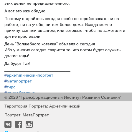
этих целей не предназначенного.
А вот это уже обидно.
Поэтому старайтесь сегодня особо не геройствовать ни на
работе, ни на учебе, ни тем более дома. Всегда можно
прикинуться или шлангом, или ветошью, чтобы не заметили и
зря не приставали.
День "Волшебного котелка" объявляю сегодня
Ибо у многих сегодня сварится то, что потом будет служить
долгие годы!
Да будет Так!
____________________________
#
архетипическийпортрет
#
метапортрет
#
тирс
#
иринабердина
© 2026 "Трансформационный Институт Развития Сознания"
#
irinaberdina
Территория Портрета: Архетипический
Портрет, МетаПортрет