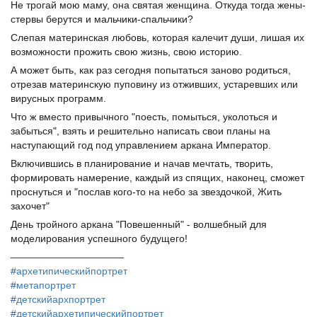
Не трогай мою маму, она святая женщина. Откуда тогда жены-
стервы берутся и мальчики-спальчики?
Слепая материнская любовь, которая калечит души, лишая их
возможности прожить свою жизнь, свою историю.
А может быть, как раз сегодня попытаться заново родиться,
отрезав материнскую пуповину из отживших, устаревших или
вирусных программ.
Что ж вместо привычного "поесть, помыться, уколоться и
забыться", взять и решительно написать свои планы на
наступающий год под управлением аркана Император.
Включившись в планирование и начав мечтать, творить,
формировать намерение, каждый из спящих, наконец, сможет
проснуться и "послав кого-то на небо за звездочкой, Жить
захочет"
День тройного аркана "Повешенный" - волшебный для
моделирования успешного будущего!
____________________
#
архетипическийпортрет
#
метапортрет
#
детскийархпортрет
#
детскийархетипическийпортрет