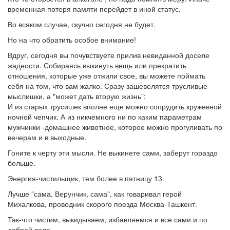
временная потеря памяти перейдет в иной статус.
Во всяком случае, скучно сегодня не будет.
Но на что обратить особое внимание!
Вдруг, сегодня вы почувствуете прилив невиданной доселе
жадности. Собираясь выкинуть вещь или прекратить
отношения, которые уже отжили свое, вы можете поймать
себя на том, что вам жалко. Сразу зашевелятся трусливые
мыслишки, а "может дать вторую жизнь":
И из старых трусишек вполне еще можно соорудить кружевной
ночной чепчик. А из никчемного ни по каким параметрам
мужчинки -домашнее животное, которое можно прогуливать по
вечерам и в выходные.
Гоните к черту эти мысли. Не выкинете сами, заберут гораздо
больше.
Энергия-чистильщик, тем более в пятницу 13.
Лучше "сама, Верунчик, сама", как говаривал герой
Михалкова, проводник скорого поезда Москва-Ташкент.
Так-что чистим, выкидываем, избавляемся и все сами и по
доброй воле.