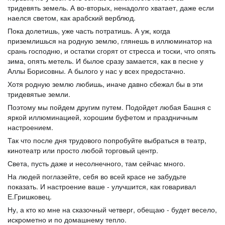
тридевять земель. А во-вторых, ненадолго хватает, даже если
наелся светом, как арабский верблюд.
Пока долетишь, уже часть потратишь. А уж, когда
приземлишься на родную землю, глянешь в иллюминатор на
срань господню, и остатки сгорят от стресса и тоски, что опять
зима, опять метель. И былое сразу замается, как в песне у
Аллы Борисовны. А былого у нас у всех предостачно.
Хотя родную землю любишь, иначе давно сбежал бы в эти
тридевятые земли.
Поэтому мы пойдем другим путем. Подойдет любая Башня с
яркой иллюминацией, хорошим буфетом и праздничным
настроением.
Так что после дня трудового попробуйте выбраться в театр,
кинотеатр или просто любой торговый центр.
Света, пусть даже и несолнечного, там сейчас много.
На людей поглазейте, себя во всей красе не забудьте
показать. И настроение ваше - улучшится, как говаривал
Е.Гришковец.
Ну, а кто ко мне на сказочный четверг, обещаю - будет весело,
искрометно и по домашнему тепло.