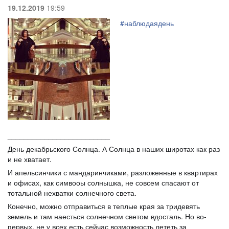
19.12.2019
19:59
#
наблюдаядень
_________________________
День декабрьского Солнца. А Солнца в наших широтах как раз
и не хватает.
И апельсинчики с мандаринчиками, разложенные в квартирах
и офисах, как симвооы солнышка, не совсем спасают от
тотальной нехватки солнечного света.
Конечно, можно отправиться в теплые края за тридевять
земель и там наесться солнечном светом вдосталь. Но во-
первых, не у всех есть сейчас возможность лететь за