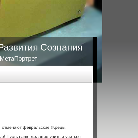
Развития Сознания
 МетаПортрет
я отмечают февральские Жрецы.
е! Пусть ваше желание учить и учиться