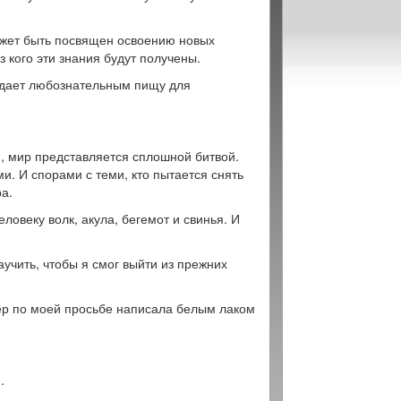
ожет быть посвящен освоению новых
з кого эти знания будут получены.
о дает любознательным пищу для
м, мир представляется сплошной битвой.
и. И спорами с теми, кто пытается снять
а.
ловеку волк, акула, бегемот и свинья. И
аучить, чтобы я смог выйти из прежних
ер по моей просьбе написала белым лаком
.