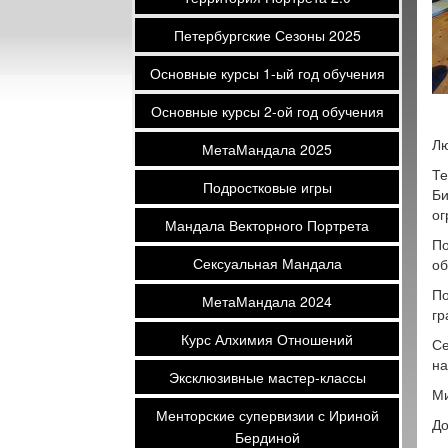
Петербургские Сезоны 2025
Основные курсы 1-ый год обучения
Основные курсы 2-ой год обучения
Лю
МетаМандала 2025
Те
Подростковые игры
Би
ог
Мандала Векторного Портрета
По
Сексуальная Мандала
об
По
МетаМандала 2024
гр
Курс Алхимия Отношений
Се
на
Эксклюзивные мастер-классы
Ми
Менторские супервизии с Ириной
До
Бердиной