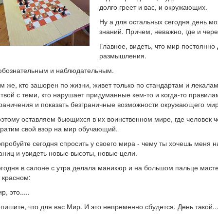
долго греет и вас, и окружающих.
Ну а для остальных сегодня день м
знаний. Причем, неважно, где и чере
Главное, видеть, что мир постоянн
размышления.
бознательным и наблюдательным.
м же, кто зашорен по жизни, живет только по стандартам и лекала
твой с теми, кто нарушает придуманные кем-то и когда-то правилам
раничения и показать безграничные возможности окружающего мир
этому оставляем бьющихся в их воинственном мире, где человек че
ратим свой взор на мир обучающий.
пробуйте сегодня спросить у своего мира - чему ты хочешь меня н
аниц и увидеть новые высоты, новые цели.
годня в салоне с утра делала маникюр и на большом пальце маст
 красном:
р, это.....
пишите, что для вас Мир. И это непременно сбудется. День такой...