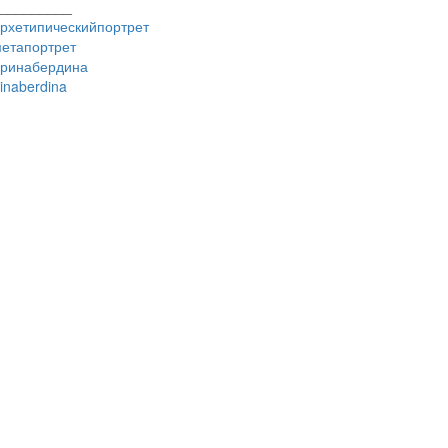
_________
рхетипическийпортрет
етапортрет
ринабердина
rinaberdina