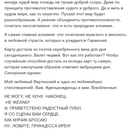
иногда худой мир отнюдь не лучше доброй ссоры. Даже по
принципу противопоставления худого и доброго. Да и жить в
худом мире, как-то неуютно. Пускай этот мир будет
разнообразным. А умение объединять противоположности,
сочетать несочетаемое -это и есть природная алхимия.
А самая главная алхимия -это сочетание мужского и женского,
в любовной страсти, которых и рождается Гармония.
Карту достала из поэтов серебрянного века для дня
сегодняшнего. Валет червей. Вот как это работает? Чтобы
случайным способом достать из колоды карт ту самую,
которая наилучшим образом отвечает вибрациям дня.
Синхрония однако.
Мой любимый Вертинский и одно из любимейших
стихотворений. Вам, #деньрожденцы и вам, Влюбленные:
НЕ МОГУ, НЕ ХОЧУ, НАКОНЕЦ-
-НЕ ЖЕЛАЮ!
И, ПРИВЕТСТВУЮ РАДОСТНЫЙ ПЛЕН.
Я СО СЦЕНЫ ВАМ СЕРДЦЕ,
КАК МЯЧИК БРОСАЮ
НУ, ЛОВИТЕ, ПРИНЦЕССА ИРЕН!