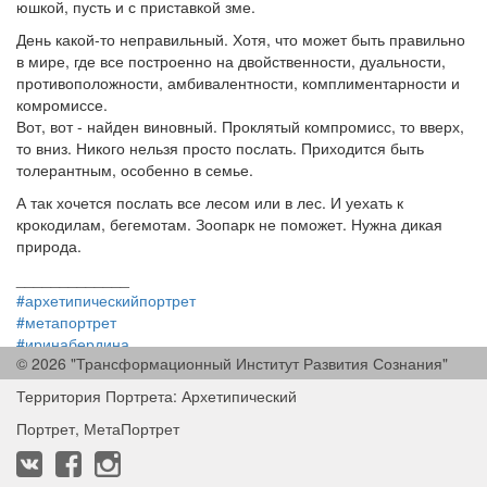
юшкой, пусть и с приставкой зме.
День какой-то неправильный. Хотя, что может быть правильно
в мире, где все построенно на двойственности, дуальности,
противоположности, амбивалентности, комплиментарности и
комромиссе.
Вот, вот - найден виновный. Проклятый компромисс, то вверх,
то вниз. Никого нельзя просто послать. Приходится быть
толерантным, особенно в семье.
А так хочется послать все лесом или в лес. И уехать к
крокодилам, бегемотам. Зоопарк не поможет. Нужна дикая
природа.
_____________
#архетипическийпортрет
#метапортрет
#иринабердина
© 2026 "Трансформационный Институт Развития Сознания"
#irinaberdina
Территория Портрета: Архетипический
Портрет, МетаПортрет