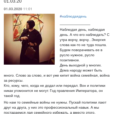
01.03.20
01.03.2020
11:01
#
наблюдаядень
_______________
Наблюдая день, наблюдая
день. А что его наблюдать? С
утра ворчу, ворчу...Энергия
слова как-то не туда пошла.
Будем поворачивать ее в
русло нужное, русло
позитивное.
День выходной у многих.
Дома народу может быть
много. Слово за слово, и вот уже кипит война семейная, война
за ресурсы.
Кто, кому, чего, когда не додал или передал. Вон и политики
никак угомонится не могут. Год правления Императора, он
такой год.
Но нам то семейные войны не нужны. Пускай политики лают
друг на друга, у них это профессиональный навык. А мы
постараемся лая семейного избежать, а вместо этого,