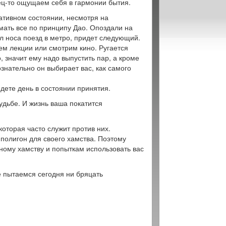
нец-то ощущаем себя в гармонии бытия.
ативном состоянии, несмотря на
мать все по принципу Дао. Опоздали на
ол носа поезд в метро, придет следующий.
ем лекции или смотрим кино. Ругается
, значит ему надо выпустить пар, а кроме
ознательно он выбирает вас, как самого
едете день в состоянии принятия.
дьбе. И жизнь ваша покатится
оторая часто служит против них.
полигон для своего хамства. Поэтому
ному хамству и попыткам использовать вас
 пытаемся сегодня ни бряцать