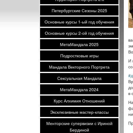
Петербургские Сезоны 2025
Основные курсы 1-ый год обучения
Основные курсы 2-ой год обучения
ва
МетаМандала 2025
эм
Во
Подростковые игры
И 
со
Мандала Векторного Портрета
#
Сексуальная Мандала
Вр
до
МетаМандала 2024
в 
Курс Алхимия Отношений
На
фа
Эксклюзивные мастер-классы
ни
Пр
Менторские супервизии с Ириной
Бердиной
__