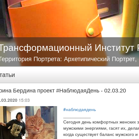
Трансформационный Институт 
Территория Портрета: Архетипический Портрет,
татьи
рина Бердина проект #НаблюдаяДень - 02.03.20
.03.2020
15:03
#наблюдаядень
___________
Сегодня день комфортных женских э
мужскими энергиями, гасят их, дел
когда существует баланс мужского и