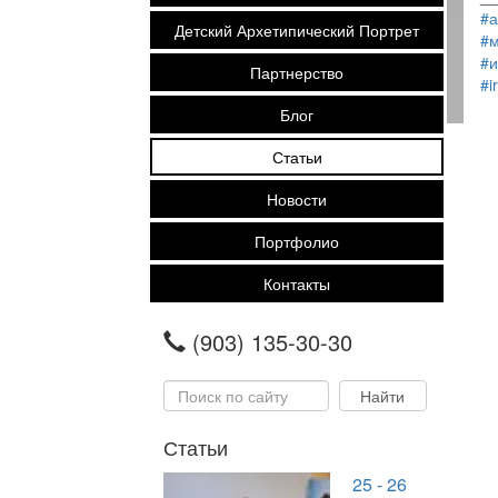
#а
Детский Архетипический Портрет
#м
#и
Партнерство
#i
Блог
Статьи
Новости
Портфолио
Контакты
(903) 135-30-30
Статьи
25 - 26