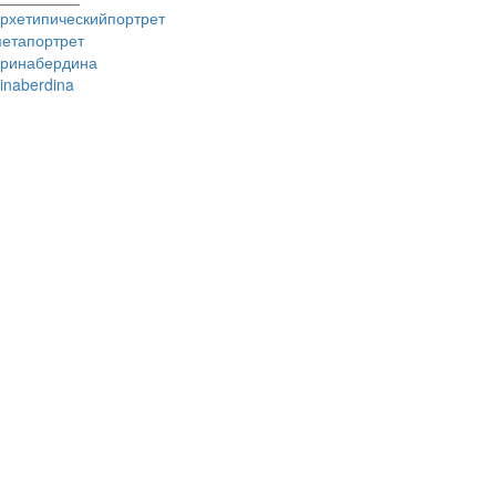
рхетипическийпортрет
етапортрет
ринабердина
rinaberdina