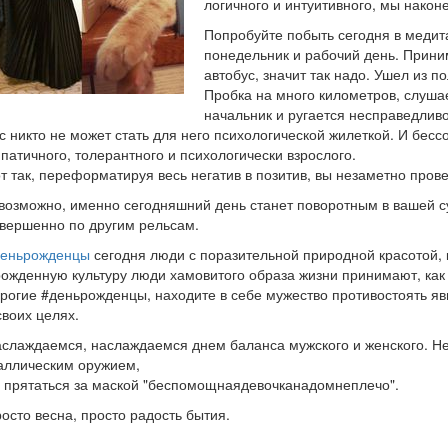
логичного и интуитивного, мы нако
Попробуйте побыть сегодня в медит
понедельник и рабочий день. Прини
автобус, значит так надо. Ушел из п
Пробка на много километров, слуша
начальник и ругается несправедливо
с никто не может стать для него психологической жилеткой. И бесс
патичного, толерантного и психологически взрослого.
т так, переформатируя весь негатив в позитив, вы незаметно пров
возможно, именно сегодняшний день станет поворотным в вашей су
вершенно по другим рельсам.
деньрожденцы
сегодня люди с поразительной природной красотой, к
ожденную культуру люди хамовитого образа жизни принимают, как 
рогие #деньрожденцы, находите в себе мужество противостоять яв
своих целях.
слаждаемся, наслаждаемся днем баланса мужского и женского. Не
ллическим оружием,
 прятаться за маской "беспомощнаядевочканадомнеплечо".
осто весна, просто радость бытия.
_________