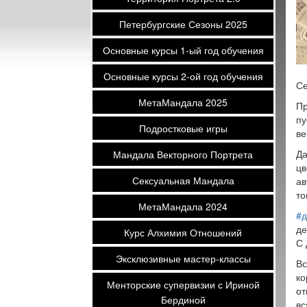
Петербургские Сезоны 2025
Основные курсы 1-ый год обучения
Основные курсы 2-ой год обучения
Се
МетаМандала 2025
Пр
пу
Подростковые игры
ве
Да
Мандала Векторного Портрета
цв
Сексуальная Мандала
ав
то
МетаМандала 2024
#
де
Курс Алхимия Отношений
С 
Эксклюзивные мастер-классы
Вс
ко
Менторские супервизии с Ириной
от
Бердиной
вс