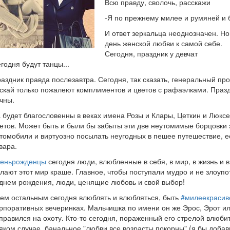
Всю правду, сволочь, расскажи
-Я по прежнему милее и румяней и 
И ответ зеркальца неоднозначен. Но
день женской любви к самой себе.
Сегодня, праздник у девчат
годня будут танцы...
аздник правда послезавтра. Сегодня, так сказать, генеральный пр
скай только пожалеют комплиментов и цветов с рафаэлками. Празд
чны.
 будет благословенны в веках имена Розы и Клары, Цеткин и Люкс
етов. Может быть и были бы забыты эти две неутомимые борцовки 
томобили и виртуозно посылать неугодных в пешее путешествие, 
вара.
деньрожденцы
сегодня люди, влюбленные в себя, в мир, в жизнь и в
лают этот мир краше. Главное, чтобы поступали мудро и не злоуп
днем рождения, люди, ценящие любовь и свой выбор!
ем остальным сегодня влюблять и влюбляться, быть
#милеекрасив
рпоративных вечеринках. Мальчишка по имени он же Эрос, Эрот ил
правился на охоту. Кто-то сегодня, пораженный его стрелой влюбитс
яком случае, банальное "любви все возрасты покорны" (я бы добав