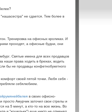
белее?
 "нашасестра" не сдается. Тем более в
огон. Тренировка на офисных кроликах. И
ники проходят, а офисные будни, они
ембург. Святые имена для всех продавцов
за наши права ходить в брюках, водить
если бы не продавцы конфетнобукетного
 комфорт своей пятой точки. Любя себя -
отребляли себялюбием.
ейрумянейбелея
в своих офисно-
и просто Амурчик заточил свои стрелы и
я на 5 минут, а кто-то на всю жизнь. Во
ила и "кошельки") еще никто не отменял.