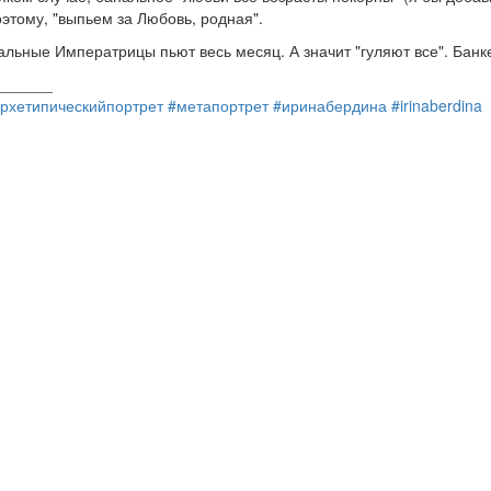
этому, "выпьем за Любовь, родная".
льные Императрицы пьют весь месяц. А значит "гуляют все". Банке
______
рхетипическийпортрет
#метапортрет
#иринабердина
#irinaberdina