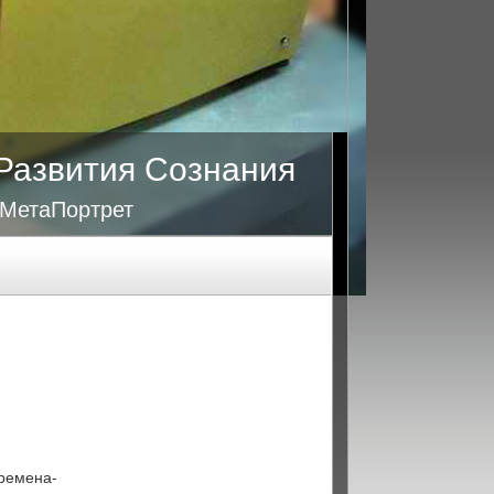
Развития Сознания
 МетаПортрет
времена-