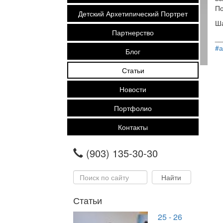
По
Детский Архетипический Портрет
Ша
Партнерство
__
#а
Блог
Статьи
Новости
Портфолио
Контакты
(903) 135-30-30
Статьи
25 - 26