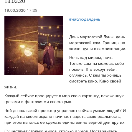
18.03.20
19.03.2020
17:29
#наблюдаядень
______________
День мартовской Луны, день
мартовской лжи. Границы на
замке, души в самоизоляции.
Ночь над миром, ночь.
Только сам ты можешь себе
помочь. Кто вокруг тебя,
оглянись. С кем ты хочешь
смотреть кино. Кино своей
жизни.
Каждый сейчас проецирует в мир свою картинку, искаженную
грезами и фантазиями своего ума.
Чей дьявольский проектор управляет сейчас умами людей? И
каждый на своем экране начинает видеть свою реальность,
при этом пытаясь ее сделать единственно верной для других.
Существует столько миров, сколько и умов. Постарайтесь