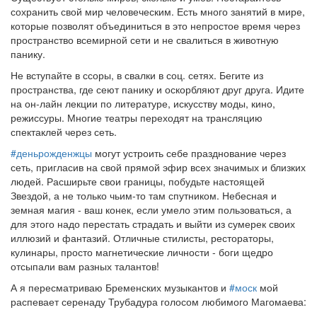
сохранить свой мир человеческим. Есть много занятий в мире,
которые позволят объединиться в это непростое время через
пространство всемирной сети и не свалиться в животную
панику.
Не вступайте в ссоры, в свалки в соц. сетях. Бегите из
пространства, где сеют панику и оскорбляют друг друга. Идите
на он-лайн лекции по литературе, искусству моды, кино,
режиссуры. Многие театры переходят на трансляцию
спектаклей через сеть.
#деньрожденжцы
могут устроить себе празднование через
сеть, пригласив на свой прямой эфир всех значимых и близких
людей. Расширьте свои границы, побудьте настоящей
Звездой, а не только чьим-то там спутником. Небесная и
земная магия - ваш конек, если умело этим пользоваться, а
для этого надо перестать страдать и выйти из сумерек своих
иллюзий и фантазий. Отличные стилисты, рестораторы,
кулинары, просто магнетические личности - боги щедро
отсыпали вам разных талантов!
А я пересматриваю Бременских музыкантов и
#моск
мой
распевает серенаду Трубадура голосом любимого Магомаева: