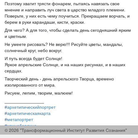
Поэтому хватит трясти фонарем, пытаясь навязать свое
мнение и направить луч света в царство младого племени.
Поверьте, у них есть чему поучиться. Прекращаем ворчать, и
берем в руки карандаши, кисти, краски.
Для чего? А для того, чтобы сделать день сегодняшний ярким
и цветным.
Не умеете рисовать? Не верю!!! Рисуйте цветы, мандалы,
солнечный круг, небо вокруг.
И путь всегда будет Солнце!
Яркое апрельские Солнце, и на наших рисунках, и в наших
сердцах.
Творческий день - день апрельского Творца, времено
изолированного от мира.
Рисуем, лепим, творим, малюем!
________________
#
архетипическийпортрет
#
архетипическаякарта
#
метапортрет
#
иринабердина
© 2026 "Трансформационный Институт Развития Сознания"
#
irinaberdina