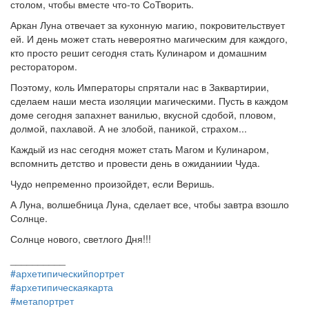
столом, чтобы вместе что-то СоТворить.
Аркан Луна отвечает за кухонную магию, покровительствует
ей. И день может стать невероятно магическим для каждого,
кто просто решит сегодня стать Кулинаром и домашним
ресторатором.
Поэтому, коль Императоры спрятали нас в Заквартирии,
сделаем наши места изоляции магическими. Пусть в каждом
доме сегодня запахнет ванилью, вкусной сдобой, пловом,
долмой, пахлавой. А не злобой, паникой, страхом...
Каждый из нас сегодня может стать Магом и Кулинаром,
вспомнить детство и провести день в ожиданиии Чуда.
Чудо непременно произойдет, если Веришь.
А Луна, волшебница Луна, сделает все, чтобы завтра взошло
Солнце.
Солнце нового, светлого Дня!!!
__________
#архетипическийпортрет
#архетипическаякарта
#метапортрет