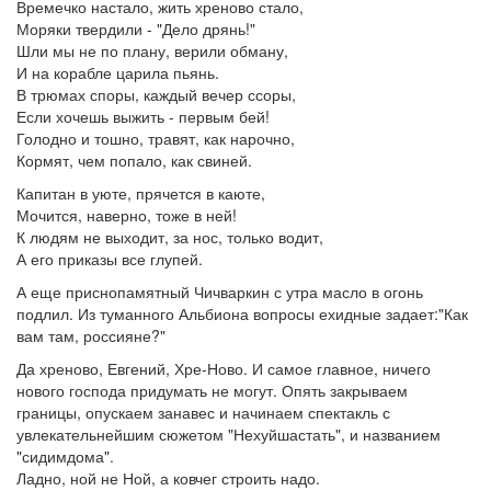
Времечко настало, жить хреново стало,
Моряки твердили - "Дело дрянь!"
Шли мы не по плану, верили обману,
И на корабле царила пьянь.
В трюмах споры, каждый вечер ссоры,
Если хочешь выжить - первым бей!
Голодно и тошно, травят, как нарочно,
Кормят, чем попало, как свиней.
Капитан в уюте, прячется в каюте,
Мочится, наверно, тоже в ней!
К людям не выходит, за нос, только водит,
А его приказы все глупей.
А еще приснопамятный Чичваркин с утра масло в огонь
подлил. Из туманного Альбиона вопросы ехидные задает:"Как
вам там, россияне?"
Да хреново, Евгений, Хре-Ново. И самое главное, ничего
нового господа придумать не могут. Опять закрываем
границы, опускаем занавес и начинаем спектакль с
увлекательнейшим сюжетом "Нехуйшастать", и названием
"сидимдома".
Ладно, ной не Ной, а ковчег строить надо.