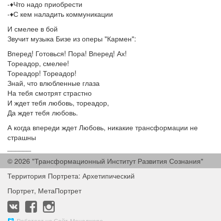
-♦️Что надо приобрести
-♦️С кем наладить коммуникации
И смелее в бой
Звучит музыка Бизе из оперы "Кармен":
Вперед! Готовься! Пора! Вперед! Ах!
Тореадор, смелее!
Тореадор! Тореадор!
Знай, что влюбленные глаза
На тебя смотрят страстно
И ждет тебя любовь, тореадор,
Да ждет тебя любовь.
А когда впереди ждет Любовь, никакие трансформации не
страшны
______
© 2026 "Трансформационный Институт Развития Сознания"
#архетипическийпортрет
#архетипическаякарта
#метапортрет
#
Территория Портрета: Архетипический
Портрет, МетаПортрет
Работает на Сайт-Менеджере