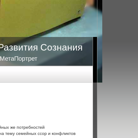
Развития Сознания
 МетаПортрет
йных же потребностей
 на тему семейных ссор и конфликтов