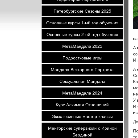
Петербургские Сезоны 2025
Основные курсы 1-ый год обучения
Основные курсы 2-ой год обучения
са
МетаМандала 2025
А 
со
Подростковые игры
И 
А 
Мандала Векторного Портрета
С
Сексуальная Мандала
Ка
мо
МетаМандала 2024
не
У 
Курс Алхимия Отношений
И 
ис
Эксклюзивные мастер-классы
До
Менторские супервизии с Ириной
По
Бердиной
тр