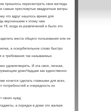
им пришлось пересмотреть свои взгляды
 эти самые пресловутые квадратные метры
ому что вдруг нашлось время для
дь вкусненьким к этому чаю
к 19, когда из развлечений и было это
разделить места общего пользования или не
репка, а оскорбительное слово быстро
ия и требования так называемых
мо удовлетворить. И эта своя, личная,
кружающим домоЧадцам как единственно
акже хочется сделать главными для всех.
ет потребностей и очередность их
т своих нужд
 гаджеты, а порядок в доме это жалкая