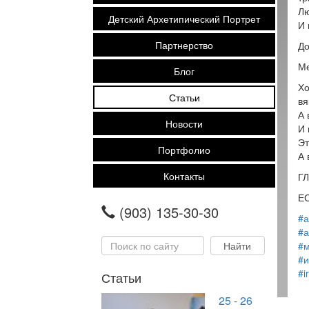
Лю
Детский Архетипический Портрет
И 
Партнерство
До
Ме
Блог
Хо
Статьи
вя
А 
Новости
И 
Эт
Портфолио
А 
Контакты
Г
ЕС
(903) 135-30-30
#а
#а
#м
#и
#i
Статьи
25 - 26