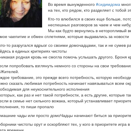
Во время вынужденного
#сидимдома
мног
на тех, кто рядом, кто разделяет с тобой
Кто-то влюбился в своих еще больше, пот
неспешных разговоров за чаем и чем нибу
Мы как будто вернулись в неторопливый ве
мое чаепитие и обмен сплетнями, которые выдавались за новости
кто-то разругался вдрызг со своими домочадцами, так и не сумев 
йдясь в единых критериях чистоты
никакая родная кровь не смогла помочь услышать другого. Броня к
если попробовать взглянуть немного со стороны на свои требован
оЖителей.
ждое требование, это прежде всего потребность, которую необходи
жно сказать любимая потребность начинает навязываться всем о
обходимая для неукоснительного исполнения
которых, как раз и нет такой потребности, а есть другие, которые т
если в семье нет сильного вожака, который устанавливает приорит
полнения, то пиши пропало
машние чады или просто домоЧадцы начинают биться за приорите
борники чистоты орут и оскорбляют тех, у кого в приоритете игра в
ата времени.