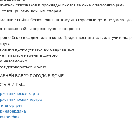
бители сквозняков и прохлады бьются за окна с теплолюбцами
нет конца, этим вечным спорам
машние войны бесконечны, потому что взрослые дети не умеют до
нтовские войны нервно курят в сторонке
рошо было в садике или школе. Придет воспитатель или учитель, р
кнуть
в жизни нужно учиться договариваться
не пытаться изменить другого
о невозможно
вот договориться можно
ЛАВНЕЙ ВСЕГО ПОГОДА В ДОМЕ
ТЬ Я И ТЫ.....
рхетипическаякарта
рхетипическийпортрет
етапортрет
ринабердина
rinaberdina