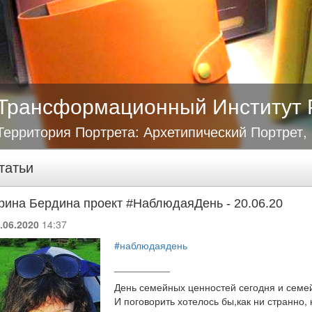
Трансформационный Институт 
Территория Портрета: Архетипический Портрет,
татьи
рина Бердина проект #НаблюдаяДень - 20.06.20
.06.2020
14:37
#наблюдаядень
__________
День семейных ценностей сегодня и семе
И поговорить хотелось бы,как ни странно,