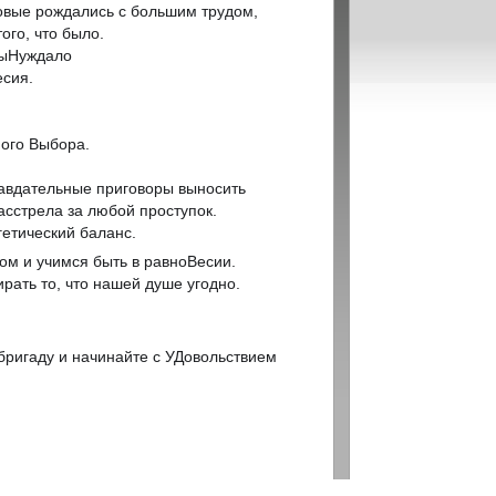
новые рождались с большим трудом,
ого, что было.
 выНуждало
есия.
ого Выбора.
правдательные приговоры выносить
асстрела за любой проступок.
гетический баланс.
ом и учимся быть в равноВесии.
рать то, что нашей душе угодно.
 бригаду и начинайте с УДовольствием