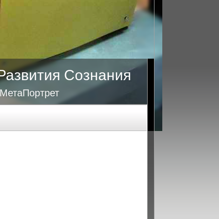
Развития Сознания
 МетаПортрет