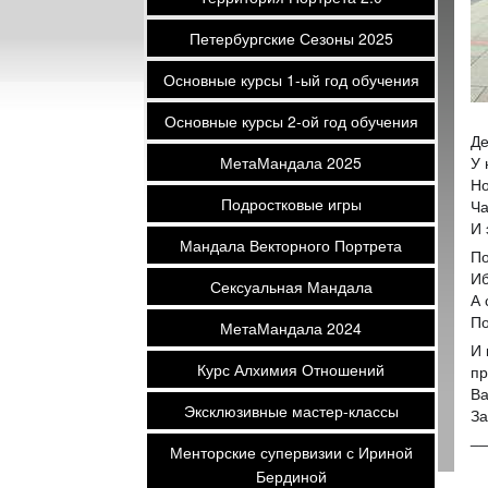
Петербургские Сезоны 2025
Основные курсы 1-ый год обучения
Основные курсы 2-ой год обучения
Де
МетаМандала 2025
У 
Но
Подростковые игры
Ча
И 
Мандала Векторного Портрета
По
Иб
Сексуальная Мандала
А 
По
МетаМандала 2024
И 
Курс Алхимия Отношений
пр
Ва
Эксклюзивные мастер-классы
За
__
Менторские супервизии с Ириной
Бердиной