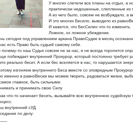
У многих слетели все планы на отдых, а 
практически недошенные, слепленные из т
А из чего было, совсем не возБуждало, а
И это многих Бесило, выводило из равноВ
И кажется, что БесСилен что-то изменить.
Ложное, ох ложное убеждение.
нь сегодня под управлением аркана ПравоСудие в месяц осознанн
нас есть Право быть судьей самому себе.
 почему-то наш Судья совсем не за нас, и не всегда торопится о
ще побеждает внутренний Прокурор, который постоянно требует р
это реально бесит. А если бес вселяется в нас, то нарушается энер
этому изгоняем внутреннего Беса вместе со зловредным Прокурор
о именно в равноВесии мы можем творить, радоваться жизни, выби
самое главное, быть сильными.
нимать и принимать свою Силу
как что-то начинает бесить, вызывайте всю внутреннюю судейскую
оцесс.
ш внутренний сУД.
седание по делу:
___