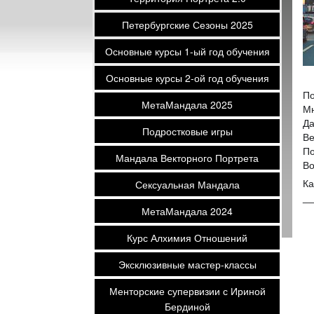
Петербургские Сезоны 2025
Основные курсы 1-ый год обучения
Основные курсы 2-ой год обучения
По
МетаМандала 2025
Мн
Да
Подростковые игры
Ве
По
Мандала Векторного Портрета
Во
Сексуальная Мандала
Ка
__
МетаМандала 2024
Курс Алхимия Отношений
Эксклюзивные мастер-классы
Менторские супервизии с Ириной
Бердиной