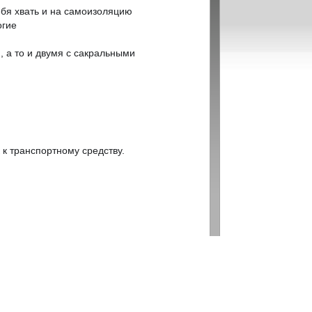
ебя хвать и на самоизоляцию
огие
 а то и двумя с сакральными
 к транспортному средству.