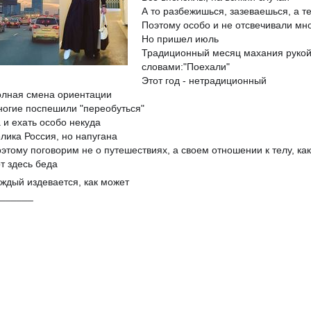
А то разбежишься, зазеваешься, а т
Поэтому особо и не отсвечивали мн
Но пришел июль
Традиционный месяц махания рукой,
словами:"Поехали"
Этот год - нетрадиционный
лная смена ориентации
огие поспешили "переобуться"
 и ехать особо некуда
лика Россия, но напугана
этому поговорим не о путешествиях, а своем отношении к телу, как
т здесь беда
ждый издевается, как может
______