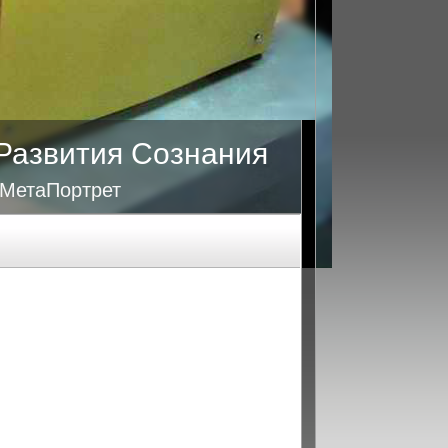
Развития Сознания
 МетаПортрет