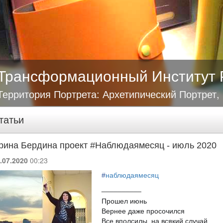
Трансформационный Институт 
Территория Портрета: Архетипический Портрет,
татьи
рина Бердина проект #Наблюдаямесяц - июль 2020
.07.2020
00:23
#
наблюдаямесяц
__________
Прошел июнь
Вернее даже просочился
Все вполсилы, на всякий случай