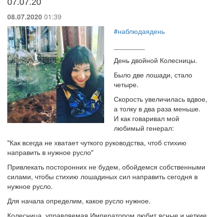
07.07.20
08.07.2020
01:39
#наблюдаядень
________
День двойной Колесницы.
Было две лошади, стало
четыре.
Скорость увеличилась вдвое,
а толку в два раза меньше.
И как говаривал мой
любимый генерал:
"Как всегда не хватает чуткого руководства, чтоб стихию
направить в нужное русло"
Привлекать посторонних не будем, обойдемся собственными
силами, чтобы стихию лошадиных сил направить сегодня в
нужное русло.
Для начала определим, какое русло нужное.
Колесница, управляемая Императором любит ясные и четкие