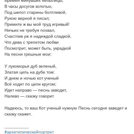
Времен минувших небылицы,
В часы досугов золотых,
Под шепот старины болтливой,
Рукою верной я писал;
Примите ж вы мой труд игривый!
Ничьих не требуя похвал,
Счастлив уж я надеждой сладкой,
Что дева с трепетом любви
Посмотрит, может быть, украдкой
На песни грешные мои:
У лукоморья дуб зеленый,
Златая цепь на дубе том:
И днем и ночью кот ученый
Всё ходит по цепи кругом;
Идет направо — песнь заводит,
Налево — сказку говорит
Надеюсь, то ваш Кот ученый нужную Песнь сегодня заведет и
сказку скажет.
__________
#архетипическийпортрет