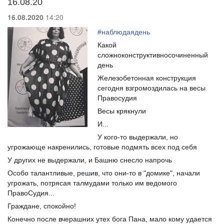
16.08.20
16.08.2020
14:20
#
наблюдаядень
Какой
сложноконструктивносочиненный
день
Железобетонная конструкция
сегодня взгромоздилась на весы
Правосудия
Весы крякнули
И...
У кого-то выдержали, но
угрожающе накренились, готовые подмять всех под себя
У других не выдержали, и Башню снесло напрочь
Особо талантливые, решив, что они-то в "домике", начали
угрожать, потрясая талмудами только им ведомого
ПравоСудия...
Граждане, спокойно!
Конечно после вчерашних утех бога Пана, мало кому удается