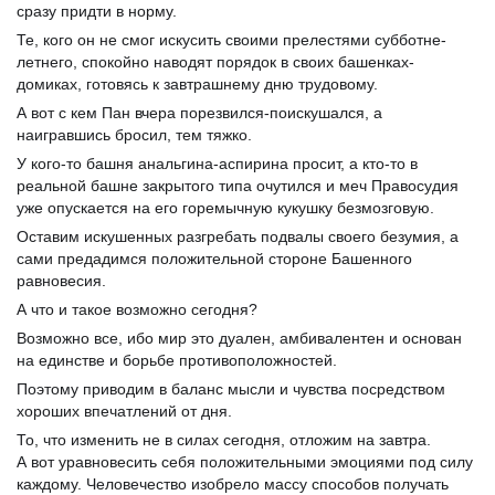
сразу придти в норму.
Те, кого он не смог искусить своими прелестями субботне-
летнего, спокойно наводят порядок в своих башенках-
домиках, готовясь к завтрашнему дню трудовому.
А вот с кем Пан вчера порезвился-поискушался, а
наигравшись бросил, тем тяжко.
У кого-то башня анальгина-аспирина просит, а кто-то в
реальной башне закрытого типа очутился и меч Правосудия
уже опускается на его горемычную кукушку безмозговую.
Оставим искушенных разгребать подвалы своего безумия, а
сами предадимся положительной стороне Башенного
равновесия.
А что и такое возможно сегодня?
Возможно все, ибо мир это дуален, амбивалентен и основан
на единстве и борьбе противоположностей.
Поэтому приводим в баланс мысли и чувства посредством
хороших впечатлений от дня.
То, что изменить не в силах сегодня, отложим на завтра.
А вот уравновесить себя положительными эмоциями под силу
каждому. Человечество изобрело массу способов получать