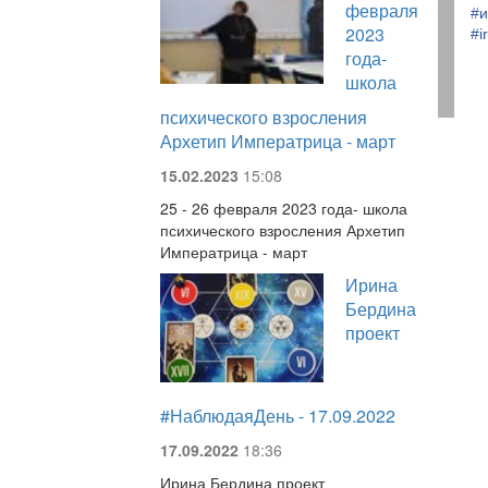
февраля
#
и
2023
#
i
года-
школа
психического взросления
Архетип Императрица - март
15.02.2023
15:08
25 - 26 февраля 2023 года- школа
психического взросления Архетип
Императрица - март
Ирина
Бердина
проект
#НаблюдаяДень - 17.09.2022
17.09.2022
18:36
Ирина Бердина проект