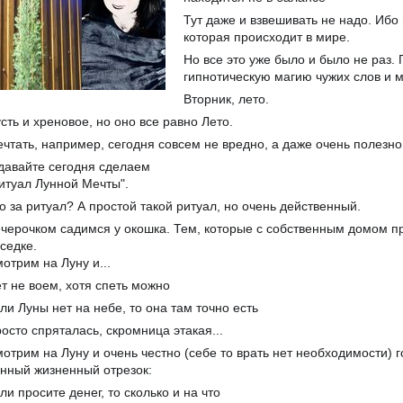
Тут даже и взвешивать не надо. Ибо
которая происходит в мире.
Но все это уже было и было не раз.
гипнотическую магию чужих слов и 
Вторник, лето.
сть и хреновое, но оно все равно Лето.
чтать, например, сегодня совсем не вредно, а даже очень полезно
давайте сегодня сделаем
итуал Лунной Мечты".
о за ритуал? А простой такой ритуал, но очень действенный.
черочком садимся у окошка. Тем, которые с собственным домом п
седке.
отрим на Луну и...
т не воем, хотя спеть можно
ли Луны нет на небе, то она там точно есть
осто спряталась, скромница этакая...
отрим на Луну и очень честно (себе то врать нет необходимости) 
нный жизненный отрезок:
ли просите денег, то сколько и на что