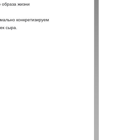
о образа жизни
имально конкретизируем
ек сыра.