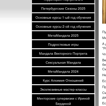
Петербургские Сезоны 2025
Основные курсы 1-ый год обучения
Основные курсы 2-ой год обучения
Пу
МетаМандала 2025
Ме
Подростковые игры
А 
"Р
Мандала Векторного Портрета
Чт
Ве
Сексуальная Мандала
бе
См
МетаМандала 2024
Не
Курс Алхимия Отношений
Ес
Пр
Эксклюзивные мастер-классы
См
да
Менторские супервизии с Ириной
Бердиной
Ес