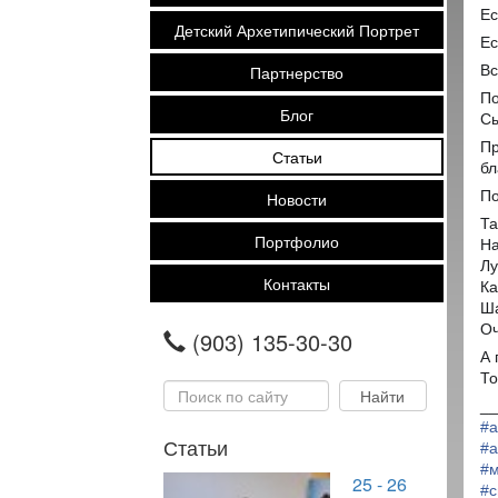
Ес
Детский Архетипический Портрет
Ес
Партнерство
Вс
По
Блог
С
П
Статьи
бл
По
Новости
Та
Портфолио
На
Лу
Контакты
Ка
Ша
Оч
(903) 135-30-30
А 
То
__
#
а
Статьи
#
а
#
м
25 - 26
#
с