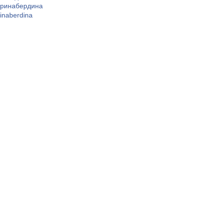
ринабердина
rinaberdina