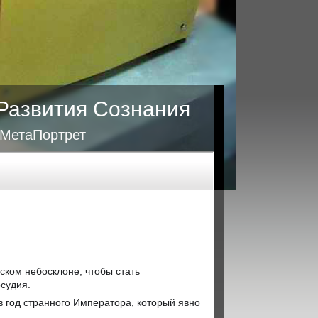
Развития Сознания
 МетаПортрет
ском небосклоне, чтобы стать
судия.
 в год странного Императора, который явно