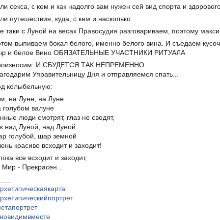
ли секса, с кем и как надолго вам нужен сей вид спорта и здоровог
ли путешествия, куда, с кем и насколько
е таки с Луной на весах Правосудия разговариваем, поэтому макс
том выпиваем бокал белого, именно белого вина. И съедаем кусоч
ыр и белое Вино ОБЯЗАТЕЛЬНЫЕ УЧАСТНИКИ РИТУАЛА
роизносим: И СБУДЕТСЯ ТАК НЕПРЕМЕННО
агодарим Управительницу Дня и отправляемся спать...
д колыбельную:
м, на Луне, на Луне
 голубом валуне
нные люди смотрят, глаз не сводят,
к над Луной, над Луной
р голубой, шар земной
ень красиво всходит и заходит!
пока все всходит и заходит,
 Мир - Прекрасен...
___
рхетипическаякарта
рхетипическийпортрет
етапортрет
новидимвместе