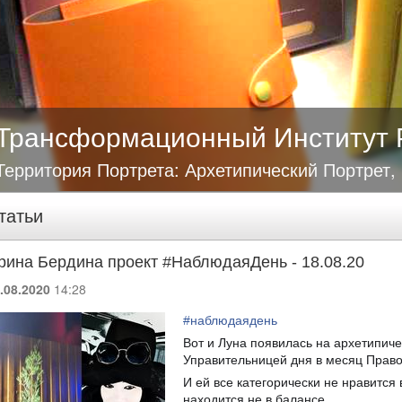
Трансформационный Институт 
Территория Портрета: Архетипический Портрет,
татьи
рина Бердина проект #НаблюдаяДень - 18.08.20
.08.2020
14:28
#
наблюдаядень
Вот и Луна появилась на архетипиче
Управительницей дня в месяц Право
И ей все категорически не нравится
находится не в балансе