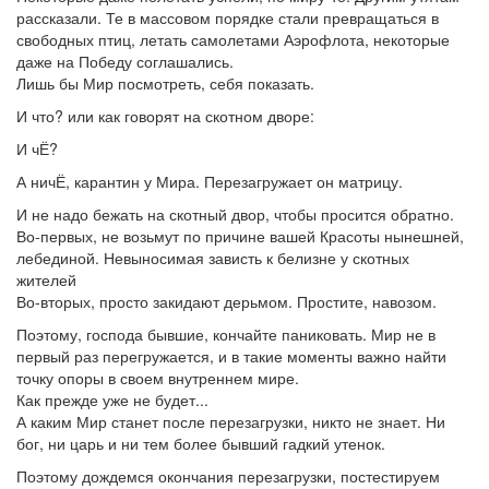
рассказали. Те в массовом порядке стали превращаться в
свободных птиц, летать самолетами Аэрофлота, некоторые
даже на Победу соглашались.
Лишь бы Мир посмотреть, себя показать.
И что? или как говорят на скотном дворе:
И чЁ?
А ничЁ, карантин у Мира. Перезагружает он матрицу.
И не надо бежать на скотный двор, чтобы просится обратно.
Во-первых, не возьмут по причине вашей Красоты нынешней,
лебединой. Невыносимая зависть к белизне у скотных
жителей
Во-вторых, просто закидают дерьмом. Простите, навозом.
Поэтому, господа бывшие, кончайте паниковать. Мир не в
первый раз перегружается, и в такие моменты важно найти
точку опоры в своем внутреннем мире.
Как прежде уже не будет...
А каким Мир станет после перезагрузки, никто не знает. Ни
бог, ни царь и ни тем более бывший гадкий утенок.
Поэтому дождемся окончания перезагрузки, постестируем