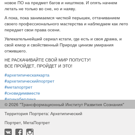
новое ПО на предмет багов и ништяков. И опять начнем
летать не только во сне, но и наяву.
А пока, пока занимаемся чисткой перышек, оттачиванием
своего профессионального мастерства и наблюдаем как лето
передает свои права осени.
Увлекательнейший сериал кстати, где есть и своя драма, и
свой юмор и свойственный Природе цинизм умирания
отжившего.
НЕ РАСКАЧИВАЙТЕ СВОЙ МИР ПОПУСТУ!
ВСЕ ПРОЙДЕТ, ПРОЙДЕТ И ЭТО!
#архетипическаякарта
#архетипическийпортрет
#метапортрет
#сновидимвместе
#иринабердина
© 2026 "Трансформационный Институт Развития Сознания"
#irinaberdina
Территория Портрета: Архетипический
Портрет, МетаПортрет