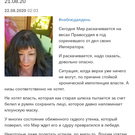
21.08.20
22.08.2020
02:03
#наблюдаядень
Сегодня Мир раскачивается на
весах Правосудия в год
охреневшего от дел своих
Императора.
И раскачивается, надо сказать,
довольно опасно.
Ситуация, когда верхи уже ничего
не могут, по причине стойкой
хронической импотенции власти. А
низы соответственно не хотят.
Не хотят власть, которая как старая шлюха пытается за счет
белил и румян сохранить лицо, которое давно напоминает
клоунскую маску.
У многих состояние обиженного гадкого утенка, который
поверил, что Мир ждет его и сдуру превратился в лебедя.
Некоторые даже полетать успели, по миру-то. Другим утятам