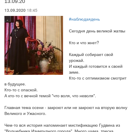
13.09.20
13.09.2020
18:45
#наблюдаядень
Сегодня день великой жатвы
Кто и что жнет?
Каждый собирает свой
урожай.
И каждый готовится к своей
зиме.
Кто-то с оптимизмом смотрит
в будущее.
Кто-то с опаской.
А кто-то с вечной темой "что воля, что неволя".
Главная тема осени - закроют или не закроют на вторую волну
Великого и Ужасного.
Чем-то вся история напоминает мистификацию Гудвина из
"Волшебника Изумрудного города". Много шума, треска,