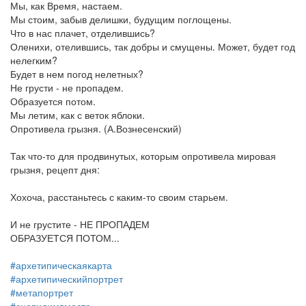
Мы, как Время, настаем.
Мы стоим, забыв делишки, будущим поглощены.
Что в нас плачет, отделившись?
Оленихи, отелившись, так добры и смущены. Может, будет год
нелегким?
Будет в нем погод нелетных?
Не грусти - не пропадем.
Образуется потом.
Мы летим, как с веток яблоки.
Опротивела грызня. (А.Вознесенский)
Так что-то для продвинутых, которым опротивела мировая
грызня, рецепт дня:
Хохоча, расстаньтесь с каким-то своим старьем.
И не грустите - НЕ ПРОПАДЕМ
ОБРАЗУЕТСЯ ПОТОМ...
#архетипическаякарта
#архетипическийпортрет
#метапортрет