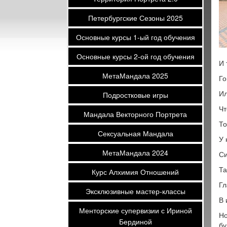
Петербургские Сезоны 2025
Основные курсы 1-ый год обучения
Основные курсы 2-ой год обучения
И 
МетаМандала 2025
Го
Ил
Подростковые игры
Чт
Мандала Векторного Портрета
То
Сексуальная Мандала
У 
МетаМандала 2024
Си
Та
Курс Алхимия Отношений
Гл
Эксклюзивные мастер-классы
В 
Менторские супервизии с Ириной
Но
Бердиной
бу