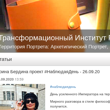
Трансформационный Институт 
Территория Портрета: Архетипический Портрет,
татьи
рина Бердина проект #НаблюдаяДень - 26.09.20
.09.2020
13:59
#наблюдаядень
День усиленного Императора на те
Мирного разговора в стиле философ
получится.