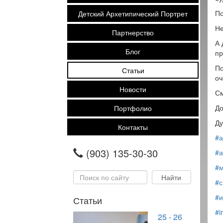
По
Детский Архетипический Портрет
Не
Партнерство
А 
Блог
пр
По
Статьи
оч
Новости
См
До
Портфолио
Ду
Контакты
#а
(903) 135-30-30
#а
#м
#с
#и
Статьи
#i
25 - 26