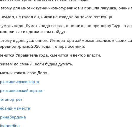
этому для многих кузнечиков-огуречиков и пришла лягушка, очень
 думал, не гадал он, никак не ожидал он такого вот конца.
думать надо. Думать надо всегда, а не жить, по принципу "чур , в
ожорливые их детки и там найдут.
этому в день усиленного Императора займемся анализом своих си
ередной кризис 2020 года. Теперь осенний.
енится Управитель года, сменится и вектор власти.
живем до смены, если будем думать.
мать и ковать свое Дело.
рхетипическаякарта
рхетипическийпортрет
етапортрет
новидимвместе
ринабердина
rinaberdina