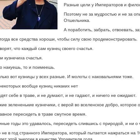
Разные цели у Императоров и фило
Поэтому не за мудростью и не за о
Отшельника.
А поработить, забрать, отвоевать, за
тогда все средства хороши, чтобы силу свою продемонстрировать.
ворят, что каждый сам кузнец своего счастья.
и кузнечиха счастья.
о накуешь, то и поимеешь.
лько вот кузницы у всех разные. И молоты с наковальнями тоже.
некоторых вообще кузниц никаких нет
дят себе в траве, и не думают, и не гадают, и ничего не ожидают.
кие зелененькие кузнечики, с верой во вселенское добро, которое 
авное пересидеть в траве смутное время.
иные годы это удавалось, пересидеть слившись с природой, и ни о 
 не в год странного Императора, который пытается нажраться на 1
дет этой энергии в качестве Управителя года.