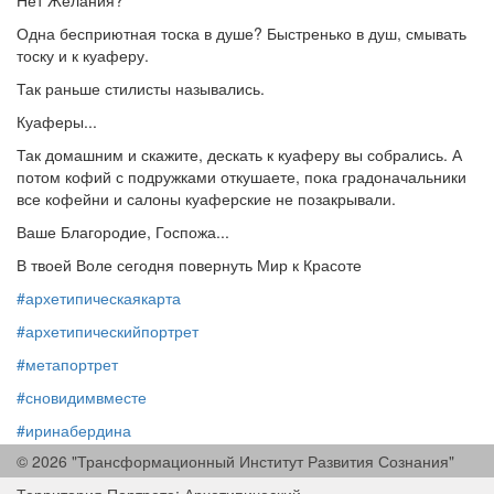
Нет Желания?
Одна бесприютная тоска в душе? Быстренько в душ, смывать
тоску и к куаферу.
Так раньше стилисты назывались.
Куаферы...
Так домашним и скажите, дескать к куаферу вы собрались. А
потом кофий с подружками откушаете, пока градоначальники
все кофейни и салоны куаферские не позакрывали.
Ваше Благородие, Госпожа...
В твоей Воле сегодня повернуть Мир к Красоте
#архетипическаякарта
#архетипическийпортрет
#метапортрет
#сновидимвместе
#иринабердина
© 2026 "Трансформационный Институт Развития Сознания"
#iriinaberdina