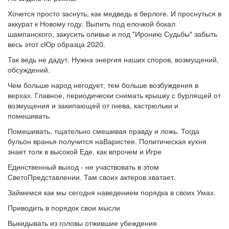
Хочется просто заснуть, как медведь в берлоге. И проснуться в
аккурат к Новому году. Выпить под елочкой бокал
шампанского, закусить оливье и под "Иронию Судьбы" забыть
весь этот сЮр образца 2020.
Так ведь не дадут. Нужна энергия наших споров, возмущений,
обсуждений.
Чем больше народ негодует, тем больше возбуждения в
верхах. Главное, периодически снимать крышку с бурлящей от
возмущения и закипающей от гнева, кастрюльки и
помешивать.
Помешивать, тщательно смешивая правду и ложь. Тогда
бульон вранья получится наВаристее. Политическая кухня
знает толк в высокой Еде, как впрочем и Игре
Единственный выход - не участвовать в этом
СветоПредставлении. Там своих актеров хватает.
Займемся как мы сегодня наведением порядка в своих Умах.
Приводить в порядок свои мысли
Выкидывать из головы отжившие убеждения