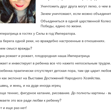
Уничтожить друг друга могут легко, о чем 
Зачем уничтожают, если можно объедини
Объединиться в одной царственной Колесн
Победы, едино по жизни.
ператрица в гостях у Силы в год Императора.
а берега одной реки, но враждебно настроенные в отношениях.
чем смысл вражды?
на рожает и рожает, плодородная наша Императрица
жает и инвестирует в ребенка все что нажито непосильным трудом.
ребенка практически отсутствует детская пора, там где царит любов
 как экспонат на Выставке Достижений Народного Хозяйства.
швец, и жнец, и на дуде иногда игрец
еще теннис, фигурное катание, рисование. До полноты картины - 
маете это все ради любви к ребенку?
т и еще раз нет!