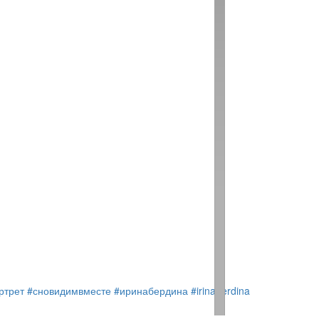
ртрет
#сновидимвместе
#иринабердина
#irinaberdina