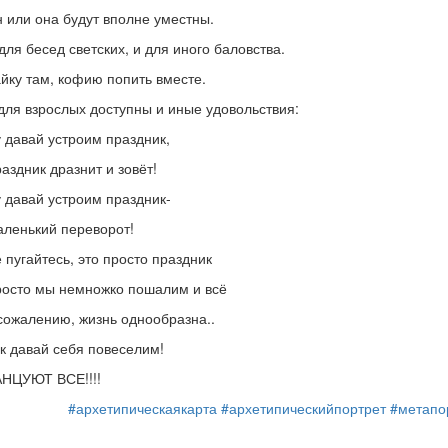
 или она будут вполне уместны.
для бесед светских, и для иного баловства.
йку там, кофию попить вместе.
для взрослых доступны и иные удовольствия:
 давай устроим праздник,
аздник дразнит и зовёт!
 давай устроим праздник-
ленький переворот!
 пугайтесь, это просто праздник
осто мы немножко пошалим и всё
сожалению, жизнь однообразна..
к давай себя повеселим!
НЦУЮТ ВСЕ!!!!
#архетипическаякарта
#архетипическийпортрет
#метапо