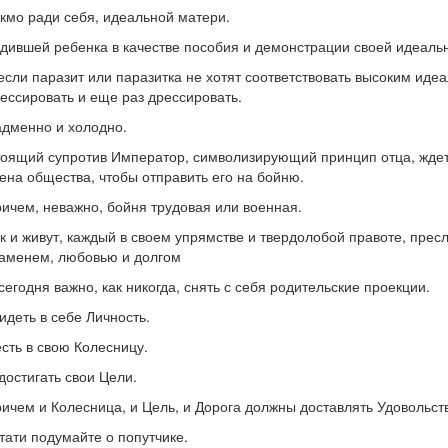
кмо ради себя, идеальной матери.
дившей ребенка в качестве пособия и демонстрации своей идеальн
если паразит или паразитка не хотят соответствовать высоким идеа
ессировать и еще раз дрессировать.
дменно и холодно.
оящий супротив Император, символизирующий принцип отца, ждет
ена общества, чтобы отправить его на бойню.
ичем, неважно, бойня трудовая или военная.
к и живут, каждый в своем упрямстве и твердолобой правоте, прес
аменем, любовью и долгом
сегодня важно, как никогда, снять с себя родительские проекции.
идеть в себе Личность.
сть в свою Колесницу.
достигать свои Цели.
ичем и Колесница, и Цель, и Дорога должны доставлять Удовольст
тати подумайте о попутчике.