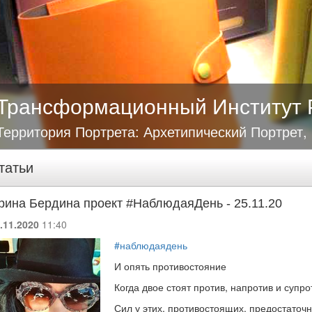
Трансформационный Институт 
Территория Портрета: Архетипический Портрет,
татьи
рина Бердина проект #НаблюдаяДень - 25.11.20
.11.2020
11:40
#наблюдаядень
И опять противостояние
Когда двое стоят против, напротив и супро
Сил у этих, противостоящих, предостаточн