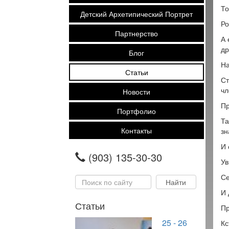
То
Детский Архетипический Портрет
Ро
Партнерство
А 
др
Блог
На
Статьи
Ст
чл
Новости
Пр
Портфолио
Та
Контакты
зн
И 
(903) 135-30-30
Ув
Се
И 
Статьи
Пр
25 - 26
Кс