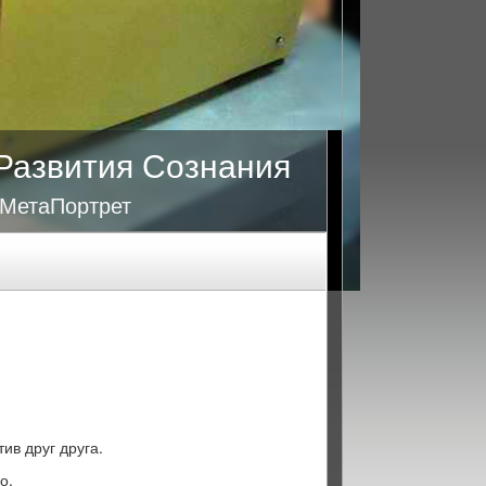
Развития Сознания
 МетаПортрет
тив друг друга.
о.