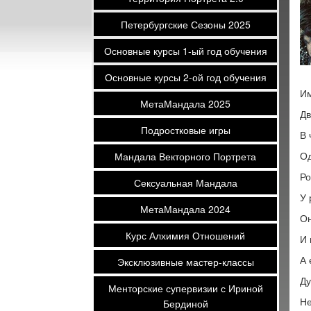
Петербургские Сезоны 2025
Основные курсы 1-ый год обучения
Основные курсы 2-ой год обучения
Им
МетаМандала 2025
Дв
Подростковые игры
В 
Од
Мандала Векторного Портрета
Ро
Сексуальная Мандала
У 
МетаМандала 2024
Он
Курс Алхимия Отношений
И 
А 
Эксклюзивные мастер-классы
Ду
Менторские супервизии с Ириной
Не
Бердиной