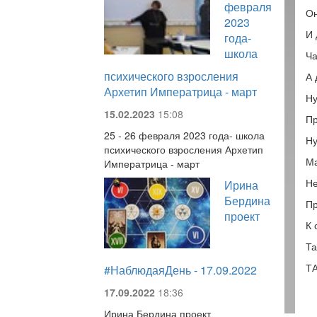
февраля
Он
2023
И 
года-
школа
Ча
психического взросления
А 
Архетип Императрица - март
Ну
15.02.2023
15:08
Пр
25 - 26 февраля 2023 года- школа
Ну
психического взросления Архетип
Ма
Императрица - март
Не
Ирина
Бердина
Пр
проект
К 
Та
ТА
#НаблюдаяДень - 17.09.2022
17.09.2022
18:36
Ирина Бердина проект