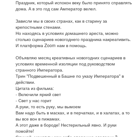
Праздник, который испокон веку было принято справлять
дома. А в это год сам Амператор велел.
Зависли мы в своих странах, как в старину за
крепостными стенами.
Но находясь в условиях домашнего ареста, можно
столько сценариев новогоднего праздника накреативить.
И платформа Zoom нам в помощь.
Объявляю месяц креативных новогодних сценариев в
условиях временной изоляции под руководством
странного Императора.
Трин "Подвешенный в Башне по указу Императора" в
действии.
Цитата из фильма:
- Включили яркий свет
- Свет у нас горит
А руки, то есть руку, мы вымоем
Вам надо быть в масках, и в перчатках, и в халатах, а то
вы все вон в пижамах.
А этот даже в бороде! Нестерильный явно. И руки
помойте!