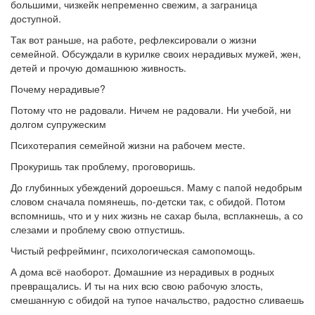
большими, чизкейк непременно свежим, а заграница
доступной.
Так вот раньше, на работе, рефлексировали о жизни
семейной. Обсуждали в курилке своих нерадивых мужей, жен,
детей и прочую домашнюю живность.
Почему нерадивые?
Потому что не радовали. Ничем не радовали. Ни учебой, ни
долгом супружеским
Психотерапия семейной жизни на рабочем месте.
Прокуришь так проблему, проговоришь.
До глубинных убеждений дороешься. Маму с папой недобрым
словом сначала помянешь, по-детски так, с обидой. Потом
вспомнишь, что и у них жизнь не сахар была, всплакнешь, а со
слезами и проблему свою отпустишь.
Чистый рефрейминг, психологическая самопомощь.
А дома всё наоборот. Домашние из нерадивых в родных
превращались. И ты на них всю свою рабочую злость,
смешанную с обидой на тупое начальство, радостно сливаешь