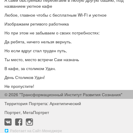
А сами быстренько перебегаем в любую другую башню, под
названием уютное кафе
Любое, главное чтобы с бесплатным Wi-Fi и уютное
Изображаем ретивого работника
Но при этом не забываем о своих потребностях:
Да ребята, ничего нельзя вернуть.
Но если вдруг стал труден путь,
Ты место, место встречи Сам назначь
В кафе, за столиком Удач.
День Столиков Удач!
Не пропустите!
© 2026 "Трансформационный Институт Развития Сознания"
#ИринаБердина
#тирс
#архетипическийпортрет
#метапорт
Территория Портрета: Архетипический
Портрет, МетаПортрет
Работает на Сайт-Менеджере