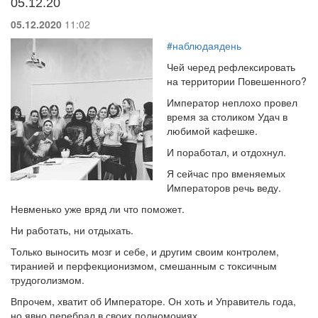
05.12.20
05.12.2020
11:02
#наблюдаядень
Чей черед рефлексировать
на территории Повешенного?
Император неплохо провел
время за столиком Удач в
любимой кафешке.
И поработал, и отдохнул.
Я сейчас про вменяемых
Императоров речь веду.
Невменько уже вряд ли что поможет.
Ни работать, ни отдыхать.
Только выносить мозг и себе, и другим своим контролем,
тиранией и перфекционизмом, смешанным с токсичным
трудоголизмом.
Впрочем, хватит об Императоре. Он хоть и Управитель года,
но явно перебрал в своих полномочиях.