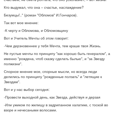
Кто выдумал, что она – счастье, наслаждение?
Безумцы!.." (роман "Обломов" И.Гончаров).
Так вот мое мнение:
-К черту и Обломова, и Обломовщину
Вот и Учитель Мечты об этом говорит:
-Чем дерзновеннее у тебя Мечта, тем краше твоя Жизнь.
Не пустые мечты по принципу "как хорошо быть генералом", а
именно "рождена, чтоб сказку сделать былью", и "за Звезду
полжизни".
Спорное мнение мое, спорные мысли, но всегда люди
делились по принципу "рожденные ползать" и "летящие к
Звездам".
Вот и у нас выбор сегодня:
-Провести выходной день, как Звезда, действуя и дерзая
-Или ужиком по жилищу в задрипанном халатике, с тоской во
взоре и нечесаными волосами.