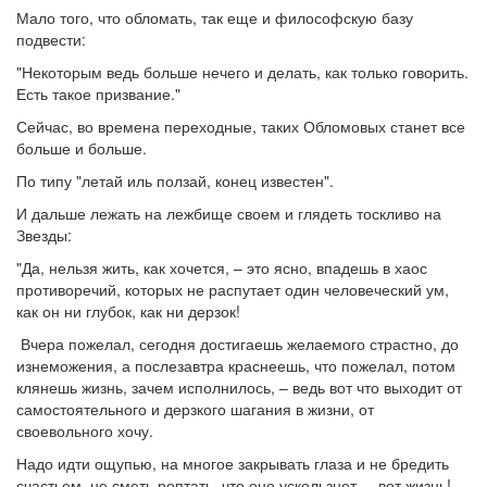
Мало того, что обломать, так еще и философскую базу
подвести:
"Некоторым ведь больше нечего и делать, как только говорить.
Есть такое призвание."
Сейчас, во времена переходные, таких Обломовых станет все
больше и больше.
По типу "летай иль ползай, конец известен".
И дальше лежать на лежбище своем и глядеть тоскливо на
Звезды:
"Да, нельзя жить, как хочется, – это ясно, впадешь в хаос
противоречий, которых не распутает один человеческий ум,
как он ни глубок, как ни дерзок!
Вчера пожелал, сегодня достигаешь желаемого страстно, до
изнеможения, а послезавтра краснеешь, что пожелал, потом
клянешь жизнь, зачем исполнилось, – ведь вот что выходит от
самостоятельного и дерзкого шагания в жизни, от
своевольного хочу.
Надо идти ощупью, на многое закрывать глаза и не бредить
счастьем, не сметь роптать, что оно ускользнет, – вот жизнь!