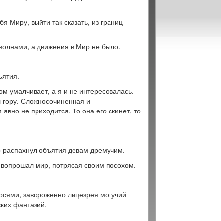
бя Миру, выйти так сказать, из границ
волнами, а движения в Мир не было.
ъятия.
ом умалчивает, а я и не интересовалась.
 гору. Сложносочиненная и
явно не приходится. То она его скинет, то
ир распахнул объятия девам дремучим.
и, вопрошал мир, потрясая своим посохом.
рсями, завороженно лицезрея могучий
ских фантазий.