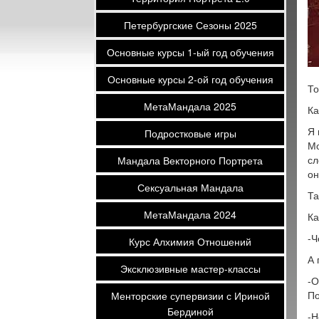
Петербургские Сезоны 2025
Основные курсы 1-ый год обучения
Основные курсы 2-ой год обучения
То
МетаМандала 2025
Ка
Я 
Подростковые игры
Мо
сл
Мандала Векторного Портрета
он
Сексуальная Мандала
Та
МетаМандала 2024
Ка
-Ч
Курс Алхимия Отношений
А 
Эксклюзивные мастер-классы
-О
По
Менторские супервизии с Ириной
Бердиной
-Н