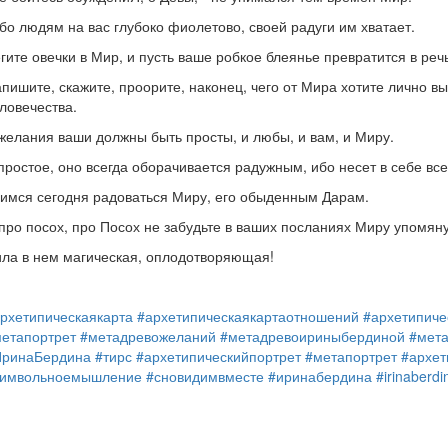
бо людям на вас глубоко фиолетово, своей радуги им хватает.
гите овечки в Мир, и пусть ваше робкое блеянье превратится в ре
пишите, скажите, проорите, наконец, чего от Мира хотите лично вы 
ловечества.
желания ваши должны быть просты, и любы, и вам, и Миру.
простое, оно всегда оборачивается радужным, ибо несет в себе все
имся сегодня радоваться Миру, его обыденным Дарам.
про посох, про Посох не забудьте в ваших посланиях Миру упомяну
ла в нем магическая, оплодотворяющая!
рхетипическаякарта
#архетипическаякартаотношений
#архетипиче
етапортрет
#метадревожеланий
#метадревоириныбердиной
#мет
ИринаБердина
#тирс
#архетипическийпортрет
#метапортрет
#архет
символьноемышление
#сновидимвместе
#иринабердина
#irinaberdi