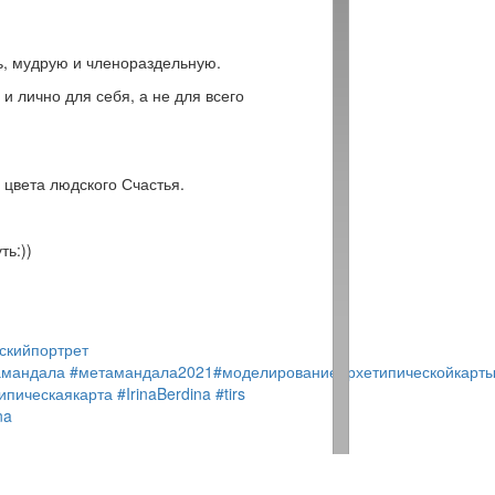
чь, мудрую и членораздельную.
и лично для себя, а не для всего
 цвета людского Счастья.
ть:))
скийпортрет
амандала
#метамандала2021
#моделированиеархетипическойкарт
ипическаякарта
#IrinaBerdina
#tirs
na