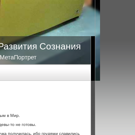
Развития Сознания
 МетаПортрет
ым в Мир.
евы-то не готовы.
учка получилась, ибо грудями славились