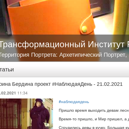
Трансформационный Институт 
Территория Портрета: Архетипический Портрет,
татьи
рина Бердина проект #НаблюдаяДень - 21.02.2021
.02.2021
11:34
#наблюдаядень
Пришло время выходить девам лесн
Время-то пришло, и Мир пришел, а д
Сгрудились девы в кучку. Большая к