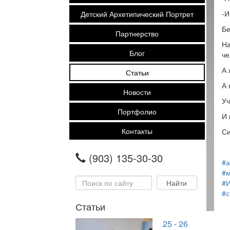
-И
Детский Архетипический Портрет
Бе
Партнерство
На
Блог
че
А 
Статьи
А 
Новости
Уч
Портфолио
И 
Контакты
Си
(903) 135-30-30
#а
#м
#
#
Статьи
25 - 26