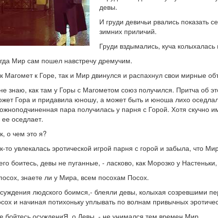
девы.
И груди девичьи рвались показать се
зимних приличий.
Груди вздымались, куча колыхалась 
гда Мир сам пошел навстречу дремучим.
к Магомет к Горе, так и Мир двинулся и распахнул свои мирные об
не знаю, как там у Горы с Магометом союз получился. Притча об эт
жет Гора и придавила юношу, а может быть и юноша лихо оседлал
ожноподчиненная пара получилась у парня с Горой. Хотя скучно им 
 ее оседлает.
к, о чем это я?
к-то увлекалась эротической игрой парня с горой и забыла, что М
его боитесь, девы не пуганные, - ласково, как Морозко у Настеньк
посох, знаете ли у Мира, всем посохам Посох.
суждения людского боимся,- блеяли девы, колыхая созревшими пе
сох и начиная потихоньку уплывать по волнам привычных эротиче
е бойтесь осуждениЯ, о Девы, - не унимался тем времен Мир.