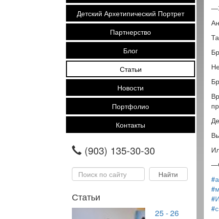
―З
Детский Архетипический Портрет
Ан
Партнерство
Та
Блог
Бр
Не
Статьи
Бр
Новости
Вр
пр
Портфолио
Де
Контакты
Вы
(903) 135-30-30
Ил
―О
#а
#м
Статьи
#
#
25 - 26