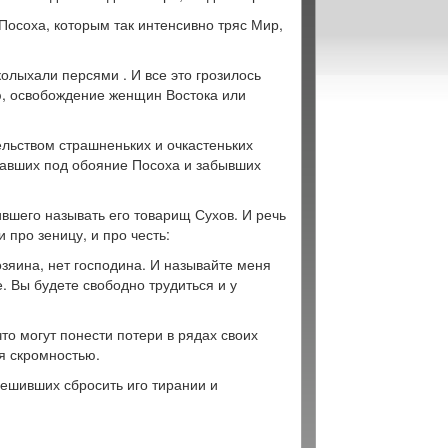
Посоха, которым так интенсивно тряс Мир,
колыхали персями . И все это грозилось
, освобождение женщин Востока или
ельством страшненьких и очкастеньких
павших под обояние Посоха и забывших
ившего называть его товарищ Сухов. И речь
и про зеницу, и про честь:
зяина, нет господина. И называйте меня
. Вы будете свободно трудиться и у
то могут понести потери в рядах своих
я скромностью.
решивших сбросить иго тирании и