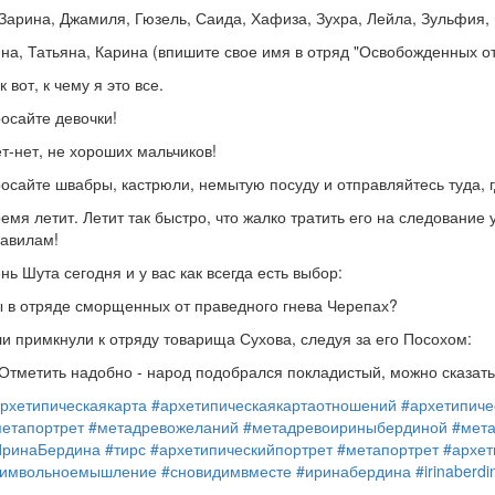
арина, Джамиля, Гюзель, Саида, Хафиза, Зухра, Лейла, Зульфия,
на, Татьяна, Карина (впишите свое имя в отряд "Освобожденных о
к вот, к чему я это все.
осайте девочки!
т-нет, не хороших мальчиков!
осайте швабры, кастрюли, немытую посуду и отправляйтесь туда, г
емя летит. Летит так быстро, что жалко тратить его на следовани
авилам!
нь Шута сегодня и у вас как всегда есть выбор:
 в отряде сморщенных от праведного гнева Черепах?
и примкнули к отряду товарища Сухова, следуя за его Посохом:
тметить надобно - народ подобрался покладистый, можно сказать,
рхетипическаякарта
#архетипическаякартаотношений
#архетипиче
етапортрет
#метадревожеланий
#метадревоириныбердиной
#мет
ИринаБердина
#тирс
#архетипическийпортрет
#метапортрет
#архет
символьноемышление
#сновидимвместе
#иринабердина
#irinaberdi