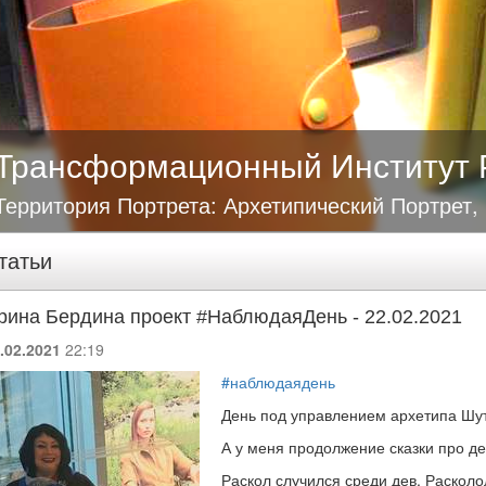
Трансформационный Институт 
Территория Портрета: Архетипический Портрет,
татьи
рина Бердина проект #НаблюдаяДень - 22.02.2021
.02.2021
22:19
#наблюдаядень
День под управлением архетипа Шу
А у меня продолжение сказки про д
Раскол случился среди дев. Расколо