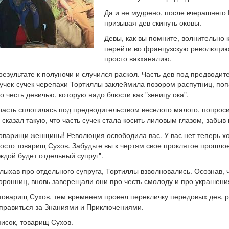
Да и не мудрено, после вчерашнего 
призывая дев скинуть оковы.
Девы, как вы помните, волнительно 
перейти во французскую революцию
просто вакханалию.
результате к полуночи и случился раскол. Часть дев под предводит
учек-сучек черепахи Тортиллы заклеймила позором распутниц, по
о честь девичью, которую надо блюсти как "зеницу ока".
часть сплотилась под предводительством веселого малого, попрос
 сказал такую, что часть сучек стала косить лиловым глазом, забыв 
оварищи женщины! Революция освободила вас. У вас нет теперь хо
осто товарищ Сухов. Забудьте вы к чертям свое проклятое прошлое
ждой будет отдельный супруг".
лыхав про отдельного супруга, Тортиллы взволновались. Осознав, ч
оронниц, вновь заверещали они про честь смолоду и про украшени
товарищ Сухов, тем временем провел перекличку передовых дев, 
правиться за Знаниями и Приключениями.
исок, товарищ Сухов.