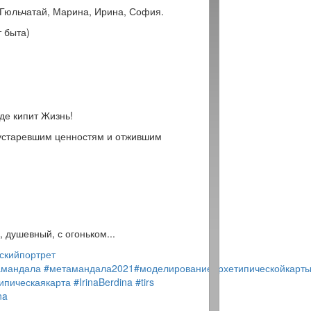
 Гюльчатай, Марина, Ирина, София.
т быта)
де кипит Жизнь!
е устаревшим ценностям и отжившим
 душевный, с огоньком...
скийпортрет
амандала
#метамандала2021
#моделированиеархетипическойкарт
ипическаякарта
#IrinaBerdina
#tirs
na