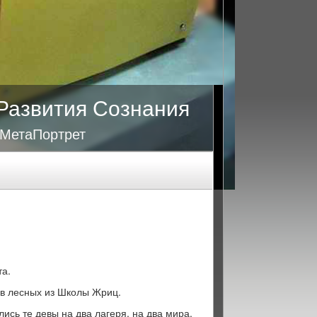
Развития Сознания
 МетаПортрет
та.
ев лесных из Школы Жриц.
лись те девы на два лагеря, на два мира.