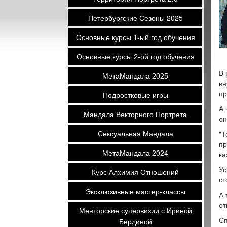
Петербургские Сезоны 2025
Основные курсы 1-ый год обучения
Основные курсы 2-ой год обучения
В 
МетаМандала 2025
вн
пр
Подростковые игры
А 
Мандала Векторного Портрета
он
Сексуальная Мандала
"Т
пр
МетаМандала 2024
ка
Ус
Курс Алхимия Отношений
ст
Эксклюзивные мастер-классы
А 
от
Менторские супервизии с Ириной
Сп
Бердиной