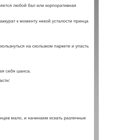
вляется любой бал или корпоративная
 аккурат к моменту некой усталости принца
кользнуться на скользком паркете и упасть
ая себя шанса.
асти:
инцев мало, и начинаем искать различные