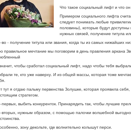
Что такое социальный лифт и что он
Примером социального лифта счита
следует понимать любые привилегии
половины), которые будут доступны
нужных связей, получение титула ил
-во - получение титула или звания, когда ты из самых нижайших ни
о правильное мечтание мы поговорим в день правления аркана Зве
любленный
значит, чтобы сработал социальный лифт, надо чтобы тебя выбрал
брали те, кто уже наверху. И из общей массы, которая тоже мечта
бя.
т тут я отдаю пальму первенства Золушке, которая проявила себя,
стоящим стратегом.
-первых, выбить конкуренток. Принарядить так, чтобы лучшие прел
-вторых, нужным образом, с помощью палочки волшебной выгодно
стоинства.
особенно, зону декольте, где волнительно колышут перси.