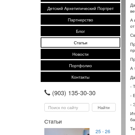
Да
Детский Архетипический Портрет
ве
Партнерство
А 
от
Блог
Св
Статьи
Пр
пр
Новости
Пр
Портфолио
А 
Контакты
Да
- 
(903) 135-30-30
- 
- 
Ит
ба
Статьи
Те
25 - 26