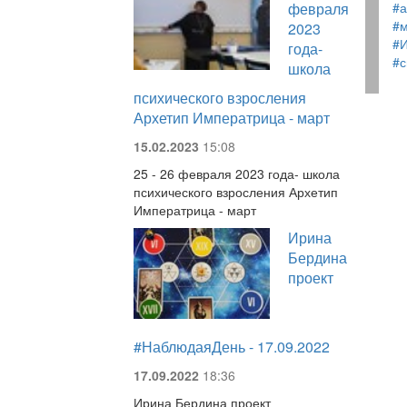
февраля
#а
#м
2023
#
года-
#
школа
психического взросления
Архетип Императрица - март
15.02.2023
15:08
25 - 26 февраля 2023 года- школа
психического взросления Архетип
Императрица - март
Ирина
Бердина
проект
#НаблюдаяДень - 17.09.2022
17.09.2022
18:36
Ирина Бердина проект