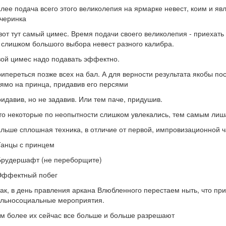
лее подача всего этого великолепия на ярмарке невест, коим и я
черинка
вот тут самый цимес. Время подачи своего великолепия - приехать
 слишком большого выбора невест разного калибра.
ой цимес надо подавать эффектно.
ипереться позже всех на бал. А для верности результата якобы пос
ямо на принца, придавив его персями
идавив, но не задавив. Или тем паче, придушив.
то некоторые по неопытности слишком увлекались, тем самым лиш
льше сплошная техника, в отличие от первой, импровизационной ч
Танцы с принцем
Брудершафт (не переборщите)
Эффектный побег
ак, в день правления аркана Влюбленного перестаем ныть, что пр
льносоциальные мероприятия.
м более их сейчас все больше и больше разрешают