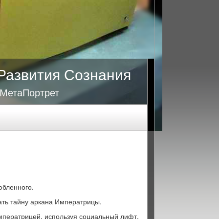
Развития Сознания
 МетаПортрет
юбленного.
нать тайну аркана Императрицы.
Императрицей, используя социальный лифт.