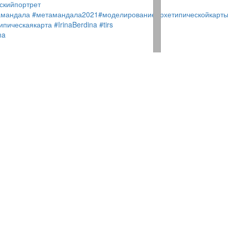
скийпортрет
амандала
#метамандала2021
#моделированиеархетипическойкарт
ипическаякарта
#IrinaBerdina
#tirs
na