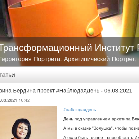
Трансформационный Институт 
Территория Портрета: Архетипический Портрет,
татьи
рина Бердина проект #НаблюдаяДень - 06.03.2021
.03.2021
10:42
#наблюдаядень
День под управлением архетипа Вл
А мы в сказке "Золушка", чтобы поз
А если быть точнее - способ стать 