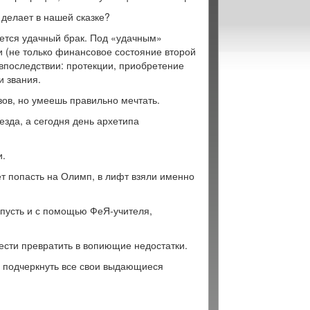
 делает в нашей сказке?
ется удачный брак. Под «удачным»
 (не только финансовое состояние второй
 впоследствии: протекции, приобретение
и звания.
зов, но умеешь правильно мечтать.
зда, а сегодня день архетипа
и.
ет попасть на Олимп, в лифт взяли именно
 пусть и с помощью ФеЯ-учителя,
ести превратить в вопиющие недостатки.
 подчеркнуть все свои выдающиеся