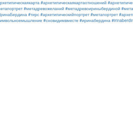
рхетипическаякарта
#архетипическаякартаотношений
#архетипиче
етапортрет
#метадревожеланий
#метадревоириныбердиной
#мет
ИринаБердина
#тирс
#архетипическийпортрет
#метапортрет
#архет
символьноемышление
#сновидимвместе
#иринабердина
#irinaberdi