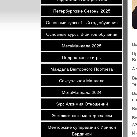
Петербургские Сезоны 2025
Основные курсы 1-ый год обучения
Основные курсы 2-ой год обучения
Во
МетаМандала 2025
Пр
Подростковые игры
В
А 
Мандала Векторного Портрета
Вы
Сексуальная Мандала
те
МетаМандала 2024
Во
на
Курс Алхимия Отношений
Во
Эксклюзивные мастер-классы
Во
до
Менторские супервизии с Ириной
И 
Бердиной