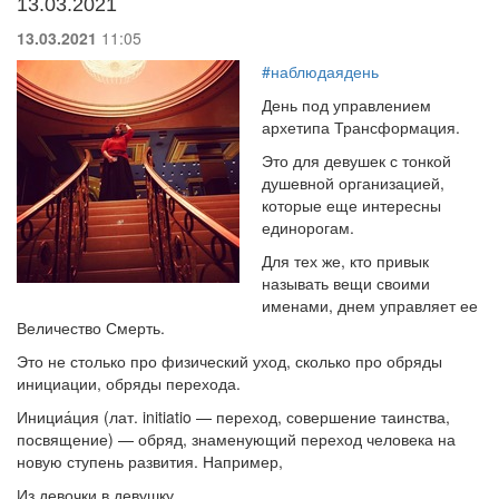
13.03.2021
13.03.2021
11:05
#наблюдаядень
День под управлением
архетипа Трансформация.
Это для девушек с тонкой
душевной организацией,
которые еще интересны
единорогам.
Для тех же, кто привык
называть вещи своими
именами, днем управляет ее
Величество Смерть.
Это не столько про физический уход, сколько про обряды
инициации, обряды перехода.
Инициа́ция (лат. initiatio — переход, совершение таинства,
посвящение) — обряд, знаменующий переход человека на
новую ступень развития. Например,
Из девочки в девушку