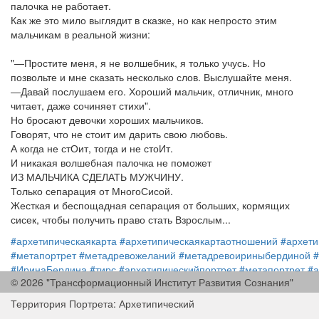
палочка не работает.
Как же это мило выглядит в сказке, но как непросто этим
мальчикам в реальной жизни:
"―Простите меня, я не волшебник, я только учусь. Но
позвольте и мне сказать несколько слов. Выслушайте меня.
―Давай послушаем его. Хороший мальчик, отличник, много
читает, даже сочиняет стихи".
Но бросают девочки хороших мальчиков.
Говорят, что не стоит им дарить свою любовь.
А когда не стОит, тогда и не стоИт.
И никакая волшебная палочка не поможет
ИЗ МАЛЬЧИКА СДЕЛАТЬ МУЖЧИНУ.
Только сепарация от МногоСисой.
Жесткая и беспощадная сепарация от больших, кормящих
сисек, чтобы получить право стать Взрослым...
#архетипическаякарта
#архетипическаякартаотношений
#архети
#метапортрет
#метадревожеланий
#метадревоириныбердиной
#ИринаБердина
#тирс
#архетипическийпортрет
#метапортрет
#а
© 2026 "Трансформационный Институт Развития Сознания"
#символьноемышление
#сновидимвместе
#иринабердина
#irina
Территория Портрета: Архетипический