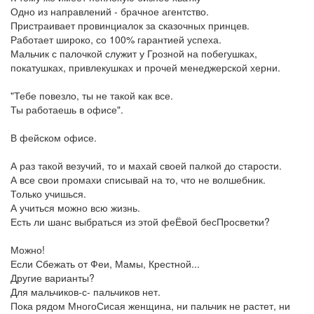
Одно из направлений - брачное агентство.
Пристраивает провинциалок за сказочных принцев.
Работает широко, со 100% гарантией успеха.
Мальчик с палочкой служит у Грозной на побегушках,
покатушках, привлекушках и прочей менеджерской херни.
"Тебе повезло, ты не такой как все.
Ты работаешь в офисе".
В фейском офисе.
А раз такой везучий, то и махай своей палкой до старости.
А все свои промахи списывай на то, что не волшебник.
Только учишься.
А учиться можно всю жизнь.
Есть ли шанс выбраться из этой феЁвой бесПросветки?
Можно!
Если Сбежать от Феи, Мамы, Крестной...
Другие варианты?
Для мальчиков-с- пальчиков нет.
Пока рядом МногоСисая женщина, ни пальчик не растет, ни