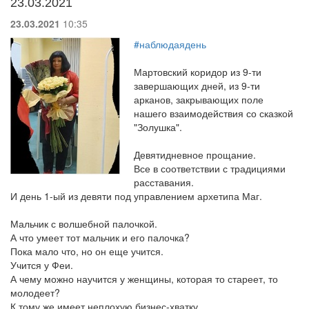
23.03.2021
23.03.2021
10:35
#наблюдаядень
Мартовский коридор из 9-ти
завершающих дней, из 9-ти
арканов, закрывающих поле
нашего взаимодействия со сказкой
"Золушка".
Девятидневное прощание.
Все в соответствии с традициями
расставания.
И день 1-ый из девяти под управлением архетипа Маг.
Мальчик с волшебной палочкой.
А что умеет тот мальчик и его палочка?
Пока мало что, но он еще учится.
Учится у Феи.
А чему можно научится у женщины, которая то стареет, то
молодеет?
К тому же имеет неплохую бизнес-хватку