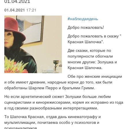
01.04.2021
01.04.2021
17:21
#наблюдаядень
Добро пожаловать!
Добро пожаловать в сказку "
Красная Шапочка".
Две сказки, которые по
популярности обогнали
многие другие: Золушка и
Красная Шапочка.
Обе про женские инициации
и обе имеют древние, народные корни до того, как были
обработаны Шарлем Перро и братьями Гримм.
Но если архетипический сюжет Золушки больше любим
сценаристами и кинорежиссерами, кормя их исправно из года
в год своими разнообразными интерпретациями.
То Шапочка Красная, отдав дань кинематографу и
мультипликации, почитаема особо у психологов и
психоаналитиков.