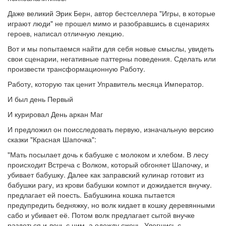
Даже великий Эрик Берн, автор бестселлера "Игры, в которые
играют люди" не прошел мимо и разобравшись в сценариях
героев, написал отличную лекцию.
Вот и мы попытаемся найти для себя новые смыслы, увидеть
свои сценарии, негативные паттерны поведения. Сделать или
произвести трансформационную Работу.
Работу, которую так ценит Управитель месяца Император.
И был день Первый
И курировал День аркан Маг
И предложил он поисследовать первую, изначальную версию
сказки "Красная Шапочка":
"Мать посылает дочь к бабушке с молоком и хлебом. В лесу
происходит Встреча с Волком, который обгоняет Шапочку, и
убивает бабушку. Далее как заправский кулинар готовит из
бабушки рагу, из крови бабушки компот и дожидается внучку.
предлагает ей поесть. Бабушкина кошка пытается
предупредить бедняжку, но волк кидает в кошку деревянными
сабо и убивает её. Потом волк предлагает сытой внучке
раздеться и лечь с ним, а одежду сжечь. Улегшись с