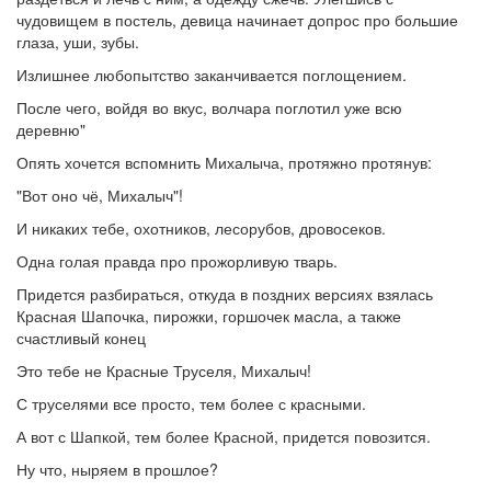
чудовищем в постель, девица начинает допрос про большие
глаза, уши, зубы.
Излишнее любопытство заканчивается поглощением.
После чего, войдя во вкус, волчара поглотил уже всю
деревню"
Опять хочется вспомнить Михалыча, протяжно протянув:
"Вот оно чё, Михалыч"!
И никаких тебе, охотников, лесорубов, дровосеков.
Одна голая правда про прожорливую тварь.
Придется разбираться, откуда в поздних версиях взялась
Красная Шапочка, пирожки, горшочек масла, а также
счастливый конец
Это тебе не Красные Труселя, Михалыч!
С труселями все просто, тем более с красными.
А вот с Шапкой, тем более Красной, придется повозится.
Ну что, ныряем в прошлое?