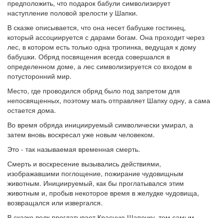
предположить, что подарок бабули символизирует
наступление половой зрелости у Шапки.
В сказке описывается, что она несет бабушке гостинец,
который ассоциируется с дарами богам. Она проходит через
лес, в котором есть только одна тропинка, ведущая к дому
бабушки. Обряд посвящения всегда совершался в
определенном доме, а лес символизируется со входом в
потусторонний мир.
Место, где проводился обряд было под запретом для
непосвященных, поэтому мать отправляет Шапку одну, а сама
остается дома.
Во время обряда инициируемый символически умирал, а
затем вновь воскресал уже новым человеком.
Это - так называемая временная смерть.
Смерть и воскресение вызывались действиями,
изображавшими поглощение, пожирание чудовищным
животным. Инициируемый, как бы проглатывался этим
животным и, пробыв некоторое время в желудке чудовища,
возвращался или извергался.
В сказке волк проглатывает Красную Шапочку, тем самым,