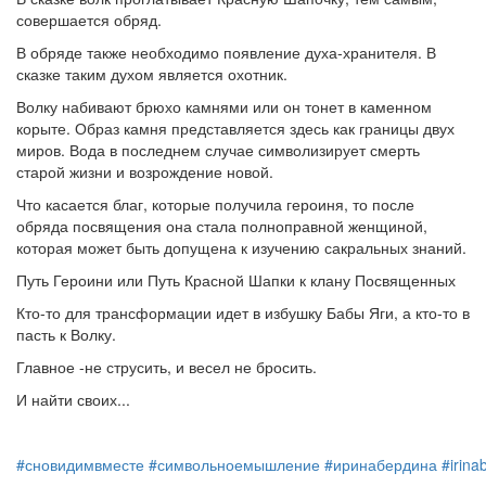
совершается обряд.
В обряде также необходимо появление духа-хранителя. В
сказке таким духом является охотник.
Волку набивают брюхо камнями или он тонет в каменном
корыте. Образ камня представляется здесь как границы двух
миров. Вода в последнем случае символизирует смерть
старой жизни и возрождение новой.
Что касается благ, которые получила героиня, то после
обряда посвящения она стала полноправной женщиной,
которая может быть допущена к изучению сакральных знаний.
Путь Героини или Путь Красной Шапки к клану Посвященных
Кто-то для трансформации идет в избушку Бабы Яги, а кто-то в
пасть к Волку.
Главное -не струсить, и весел не бросить.
И найти своих...
#сновидимвместе
#символьноемышление
#иринабердина
#irina