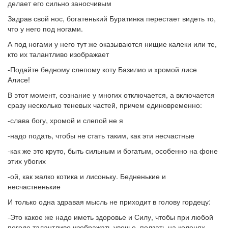
делает его сильно заносчивым
Задрав свой нос, богатенький Буратинка перестает видеть то,
что у него под ногами.
А под ногами у него тут же оказываются нищие калеки или те,
кто их талантливо изображает
-Подайте бедному слепому коту Базилио и хромой лисе
Алисе!
В этот момент, сознание у многих отключается, а включается
сразу несколько теневых частей, причем единовременно:
-слава богу, хромой и слепой не я
-надо подать, чтобы не стать таким, как эти несчастные
-как же это круто, быть сильным и богатым, особенно на фоне
этих убогих
-ой, как жалко котика и лисоньку. Бедненькие и
несчастненькие
И только одна здравая мысль не приходит в голову гордецу:
-Это какое же надо иметь здоровье и Силу, чтобы при любой
погоде талантливо изображать увечье, ползать на коленях,