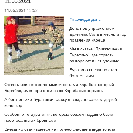
11.05.2021
11.05.2021
13:52
#наблюдаядень
День под управлением
архетипа Сила в месяц и год
правления Жреца
Мы в сказке "Приключения
Буратино", где страсти
разгораются нешуточные
Буратино внезапно стал
богатеньким.
Осчастливил его золотыми монетами Карабас, который
Барабас, имея при этом свою Карабасью корысть
А богатенькие Буратинки, скажу я вам, это совсем другой
коленкор
Особенно те Буратинки, которые совсем недавно были
необтесанными бревнами
Внезапно свалившееся на полено счастье в виде золота