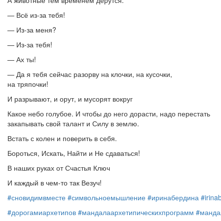
А животные тем временем дерутся:
— Всё из-за тебя!
— Из-за меня?
— Из-за тебя!
— Ах ты!
— Да я тебя сейчас разорву на клочки, на кусочки,
на тряпочки!
И разрывают, и орут, и мусорят вокруг
Какое небо голубое. И чтобы до него дорасти, надо перестать
закапывать свой талант и Силу в землю.
Встать с колен и поверить в себя.
Бороться, Искать, Найти и Не сдаваться!
В наших руках от Счастья Ключ
И каждый в чем-то так Везуч!
#сновидимвместе
#символьноемышление
#иринабердина
#irina
#дорогамиархетипов
#мандалаархетипическихпрограмм
#манда