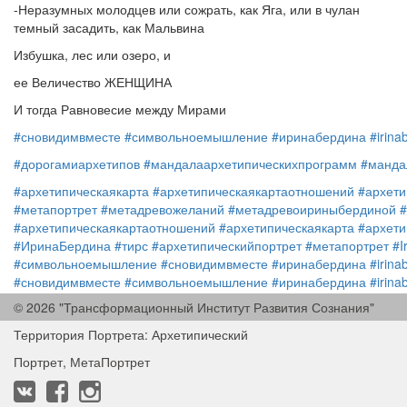
-Неразумных молодцев или сожрать, как Яга, или в чулан
темный засадить, как Мальвина
Избушка, лес или озеро, и
ее Величество ЖЕНЩИНА
И тогда Равновесие между Мирами
#сновидимвместе
#символьноемышление
#иринабердина
#irina
#дорогамиархетипов
#мандалаархетипическихпрограмм
#манда
#архетипическаякарта
#архетипическаякартаотношений
#архети
#метапортрет
#метадревожеланий
#метадревоириныбердиной
#архетипическаякартаотношений
#архетипическаякарта
#архети
#ИринаБердина
#тирс
#архетипическийпортрет
#метапортрет
#I
#символьноемышление
#сновидимвместе
#иринабердина
#irina
#сновидимвместе
#символьноемышление
#иринабердина
#irina
© 2026 "Трансформационный Институт Развития Сознания"
#дорогамиархетипов
#мандалаархетипическихпрограмм
#манда
Территория Портрета: Архетипический
Портрет, МетаПортрет