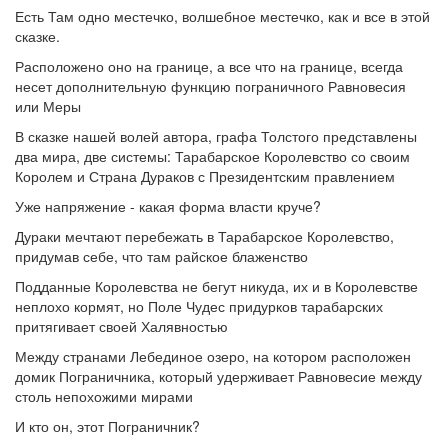
Есть Там одно местечко, волшебное местечко, как и все в этой
сказке.
Расположено оно на границе, а все что на границе, всегда
несет дополнительную функцию пограничного Равновесия
или Меры
В сказке нашей волей автора, графа Толстого представлены
два мира, две системы: Тарабарское Королевство со своим
Королем и Страна Дураков с Президентским правлением
Уже напряжение - какая форма власти круче?
Дураки мечтают перебежать в Тарабарское Королевство,
придумав себе, что там райское блаженство
Подданные Королевства не бегут никуда, их и в Королевстве
неплохо кормят, но Поле Чудес придурков тарабарских
притягивает своей Халявностью
Между странами Лебединое озеро, на котором расположен
домик Пограничника, который удерживает Равновесие между
столь непохожими мирами
И кто он, этот Пограничник?