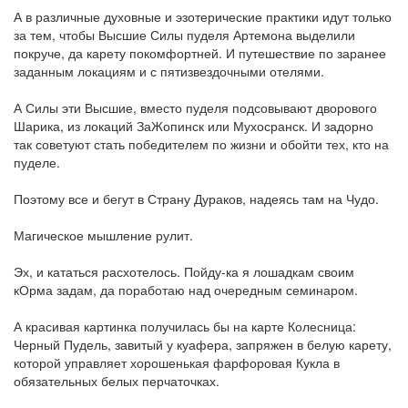
А в различные духовные и эзотерические практики идут только
за тем, чтобы Высшие Силы пуделя Артемона выделили
покруче, да карету покомфортней. И путешествие по заранее
заданным локациям и с пятизвездочными отелями.
А Силы эти Высшие, вместо пуделя подсовывают дворового
Шарика, из локаций ЗаЖопинск или Мухосранск. И задорно
так советуют стать победителем по жизни и обойти тех, кто на
пуделе.
Поэтому все и бегут в Страну Дураков, надеясь там на Чудо.
Магическое мышление рулит.
Эх, и кататься расхотелось. Пойду-ка я лошадкам своим
кОрма задам, да поработаю над очередным семинаром.
А красивая картинка получилась бы на карте Колесница:
Черный Пудель, завитый у куафера, запряжен в белую карету,
которой управляет хорошенькая фарфоровая Кукла в
обязательных белых перчаточках.