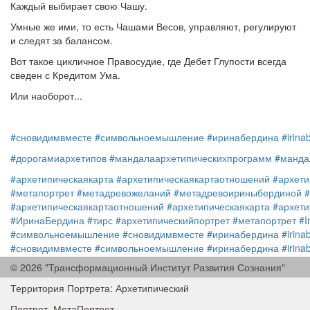
Каждый выбирает свою Чашу.
Умные же ими, то есть Чашами Весов, управляют, регулируют
и следят за балансом.
Вот такое цикличное Правосудие, где Дебет Глупости всегда
сведен с Кредитом Ума.
Или наоборот...
#сновидимвместе
#символьноемышление
#иринабердина
#irina
#дорогамиархетипов
#мандалаархетипическихпрограмм
#манда
#архетипическаякарта
#архетипическаякартаотношений
#архети
#метапортрет
#метадревожеланий
#метадревоириныбердиной
#архетипическаякартаотношений
#архетипическаякарта
#архети
#ИринаБердина
#тирс
#архетипическийпортрет
#метапортрет
#I
#символьноемышление
#сновидимвместе
#иринабердина
#irina
#сновидимвместе
#символьноемышление
#иринабердина
#irina
© 2026 "Трансформационный Институт Развития Сознания"
#дорогамиархетипов
#мандалаархетипическихпрограмм
#манда
Территория Портрета: Архетипический
Портрет, МетаПортрет