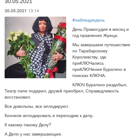
30.05.2021
30.05.2021
13:14
#наблюдаядень
День Правосудия в месяц и
год правления Жреца.
Мы завершаем путешествие
по Тарабарскому
Королевству, где
приКЛЮЧались
приКЛЮЧения Буратино в
поисках КЛЮЧА.
КЛЮЧ Буратино раздобыл,
Театр папе подарил, друзей приобрел, Справедливость
восстановил.
Все довольны, все аплодируют.
Кончили аплодировать и переходим к делу.
К какому-такому Делу?
А Дело у нас завершающее.