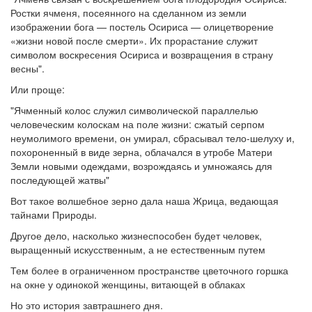
Ростки ячменя, посеянного на сделанном из земли
изображении бога — постель Осириса — олицетворение
«жизни новой после смерти». Их прорастание служит
символом воскресения Осириса и возвращения в страну
весны".
Или проще:
"Ячменный колос служил символической параллелью
человеческим колоскам на поле жизни: сжатый серпом
неумолимого времени, он умирал, сбрасывал тело-шелуху и,
похороненный в виде зерна, облачался в утробе Матери
Земли новыми одеждами, возрождаясь и умножаясь для
последующей жатвы"
Вот такое волшебное зерно дала наша Жрица, ведающая
тайнами Природы.
Другое дело, насколько жизнеспособен будет человек,
выращенный искусственным, а не естественным путем
Тем более в ограниченном пространстве цветочного горшка
на окне у одинокой женщины, витающей в облаках
Но это история завтрашнего дня.