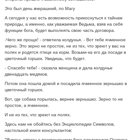
Это был день вчерашний, по Магу
А сегодня у нас есть возможность прикоснуться к тайнам
природы, а именно, как уважаемая Ведьма, взяв на себя
функции бога, будет выполнять свою часть договора.
-Чего же проще! - ответила колдунья. - Вот тебе ячменное
зерно. Это зерно не простое, не из тех, что зреют у вас на
полях и родятся птице на корм. Возьми-ка его да посади в
цветочный горшок. Увидишь, что будет.
- Спасибо тебе! - сказала женщина и дала колдунье
двенадцать медяков.
Потом она пошла домой и посадила ячменное зернышко в
цветочный горшок.
Вот, где собака порылась, вернее зернышко. Зерно то не
простое, а ячменное.
И не из тех, что зреют на полях.
Здесь нам не обойтись без Энциклопедии Символов,
настольной книги консультантов:
"Ячмень связан с воскрешением бога плодородия Осириса.